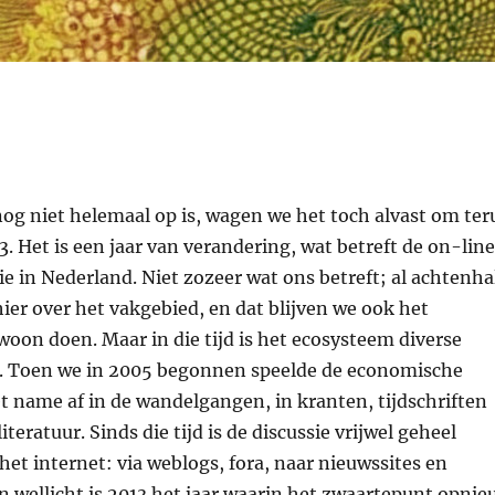
nog niet helemaal op is, wagen we het toch alvast om ter
3. Het is een jaar van verandering, wat betreft de on-line
e in Nederland. Niet zozeer wat ons betreft; al achtenha
ier over het vakgebied, en dat blijven we ook het
oon doen. Maar in die tijd is het ecosysteem diverse
. Toen we in 2005 begonnen speelde de economische
et name af in de wandelgangen, in kranten, tijdschriften
teratuur. Sinds die tijd is de discussie vrijwel geheel
et internet: via weblogs, fora, naar nieuwssites en
n wellicht is 2013 het jaar waarin het zwaartepunt opnie