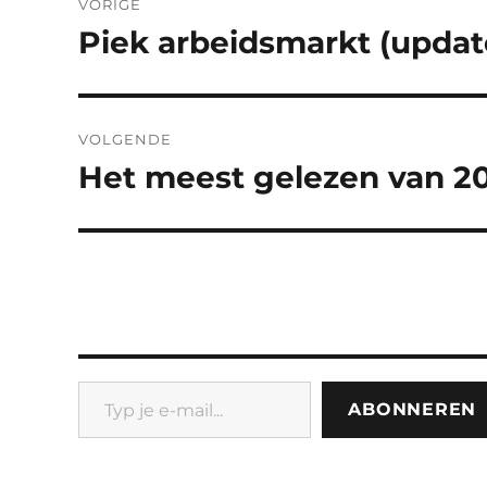
VORIGE
navigatie
Piek arbeidsmarkt (updat
Vorig
bericht:
VOLGENDE
Het meest gelezen van 2
Volgend
bericht:
Typ je e-mail...
ABONNEREN