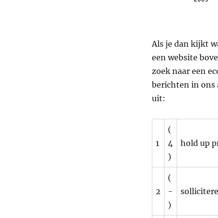
Als je dan kijkt 
een website bove
zoek naar een ec
berichten in ons 
uit:
(
1
4
hold up 
)
(
2
-
solliciter
)