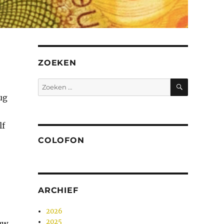
ZOEKEN
ZOEKEN
Zoeken
naar:
ug
lf
COLOFON
ARCHIEF
2026
2025
uw