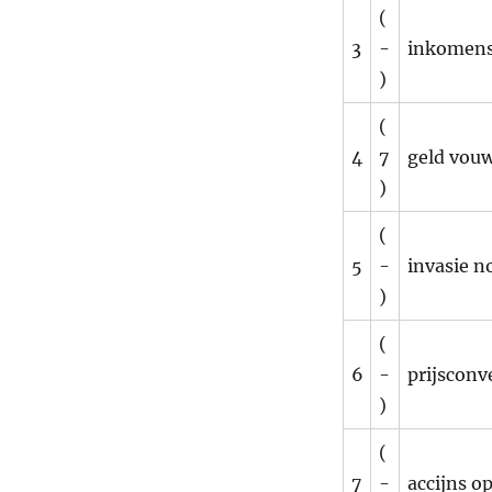
(
3
-
inkomens
)
(
4
7
geld vou
)
(
5
-
invasie 
)
(
6
-
prijsconv
)
(
7
-
accijns o