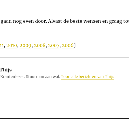
 gaan nog even door. Alvast de beste wensen en graag to
11
,
2010
,
2009
,
2008
,
2007
,
2006
]
Thijs
Krantenlezer. Stuurman aan wal.
Toon alle berichten van Thijs