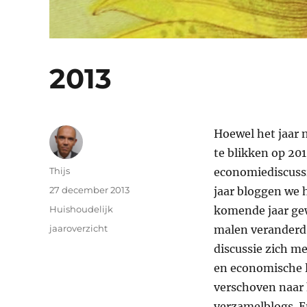
2013
Hoewel het jaar 
te blikken op 201
Auteur
Thijs
economiediscussi
Geplaatst
27 december 2013
jaar bloggen we h
op
Categorieën
Huishoudelijk
komende jaar gew
Tags
jaaroverzicht
malen veranderd
discussie zich m
en economische li
verschoven naar h
verzamelblogs. E