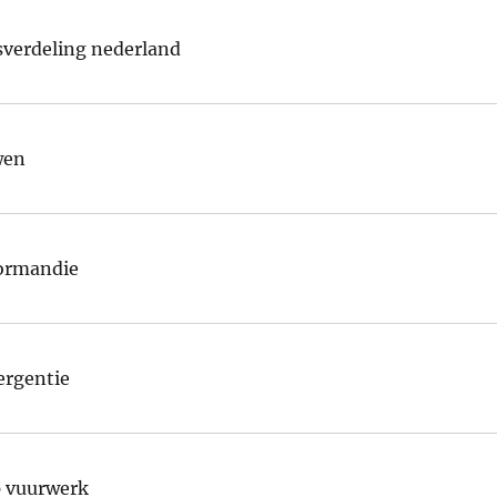
verdeling nederland
wen
normandie
ergentie
p vuurwerk