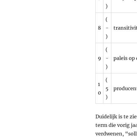
)
(
8
-
transitivi
)
(
9
-
paleis op
)
(
1
5
producen
0
)
Duidelijk is te z
term die vorig j
verdwenen, “soll