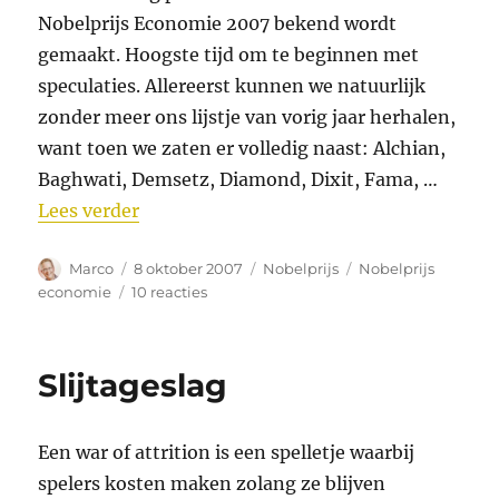
Nobelprijs Economie 2007 bekend wordt
gemaakt. Hoogste tijd om te beginnen met
speculaties. Allereerst kunnen we natuurlijk
zonder meer ons lijstje van vorig jaar herhalen,
want toen we zaten er volledig naast: Alchian,
Baghwati, Demsetz, Diamond, Dixit, Fama, …
“Nobel 2007”
Lees verder
Auteur
Geplaatst
Categorieën
Tags
Marco
8 oktober 2007
Nobelprijs
Nobelprijs
op
op
economie
10 reacties
Nobel
2007
Slijtageslag
Een war of attrition is een spelletje waarbij
spelers kosten maken zolang ze blijven