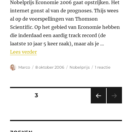
Nobelprijs Economie 2006 gaat opstrijken. Het
internet gonst al van de prognoses. Thijs wees
al op de voorspellingen van Thomson
Scientific. Op het gebied van Economie hebben
die inderdaad een aardig track record (de
laatste 10 jaar 5 keer raak), maar als je …
“Nog één nachtje slapen!”
Lees verder
Auteur
Geplaatst
Categorieën
op
Marco
8 oktober 2006
Nobelprijs
1 reactie
op
Nog
één
nachtje
slapen!
Berichten
PAGINA
3
VORI
paginering
GE
PAGI
NA