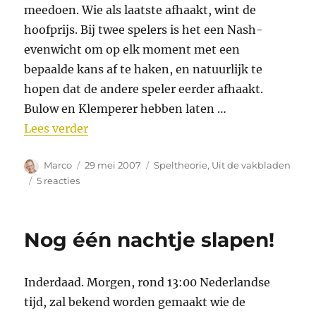
meedoen. Wie als laatste afhaakt, wint de
hoofprijs. Bij twee spelers is het een Nash-
evenwicht om op elk moment met een
bepaalde kans af te haken, en natuurlijk te
hopen dat de andere speler eerder afhaakt.
Bulow en Klemperer hebben laten …
“Slijtageslag”
Lees verder
Auteur
Geplaatst
Categorieën
Marco
29 mei 2007
Speltheorie
,
Uit de vakbladen
op
op
5 reacties
Slijtageslag
Nog één nachtje slapen!
Inderdaad. Morgen, rond 13:00 Nederlandse
tijd, zal bekend worden gemaakt wie de