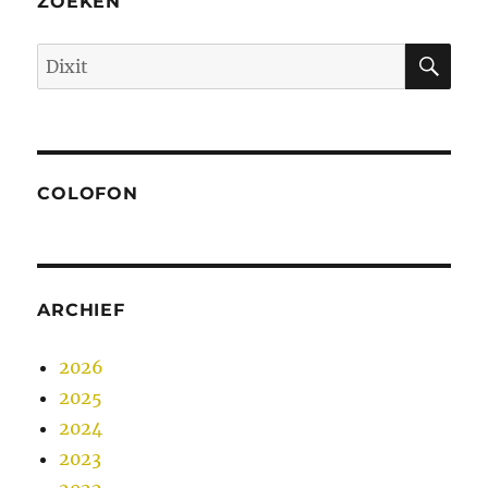
ZOEKEN
ZO
Zoeken
naar:
COLOFON
ARCHIEF
2026
2025
2024
2023