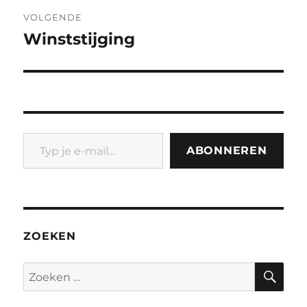
VOLGENDE
Winststijging
Volgend
bericht:
Typ je e-mail...
ABONNEREN
ZOEKEN
ZO
Zoeken
naar: