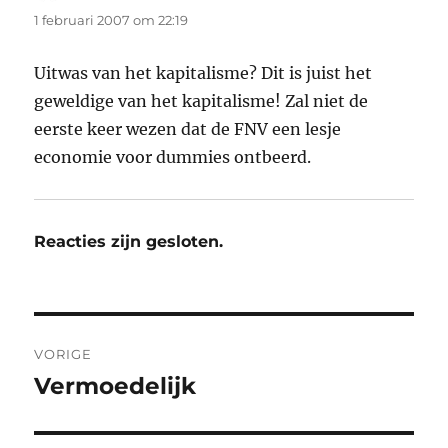
1 februari 2007 om 22:19
Uitwas van het kapitalisme? Dit is juist het
geweldige van het kapitalisme! Zal niet de
eerste keer wezen dat de FNV een lesje
economie voor dummies ontbeerd.
Reacties zijn gesloten.
Bericht
VORIGE
navigatie
Vermoedelijk
Vorig
bericht: