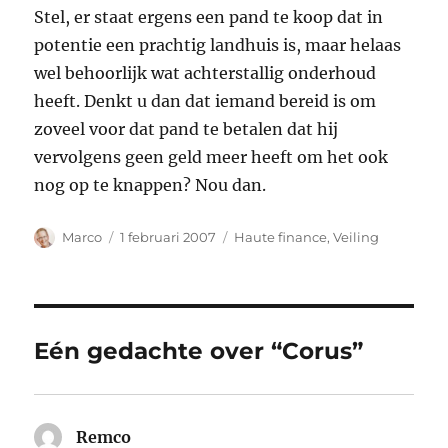
Stel, er staat ergens een pand te koop dat in
potentie een prachtig landhuis is, maar helaas
wel behoorlijk wat achterstallig onderhoud
heeft. Denkt u dan dat iemand bereid is om
zoveel voor dat pand te betalen dat hij
vervolgens geen geld meer heeft om het ook
nog op te knappen? Nou dan.
Auteur
Geplaatst
Categorieën
Marco
1 februari 2007
Haute finance
,
Veiling
op
Eén gedachte over “Corus”
Remco
schreef: