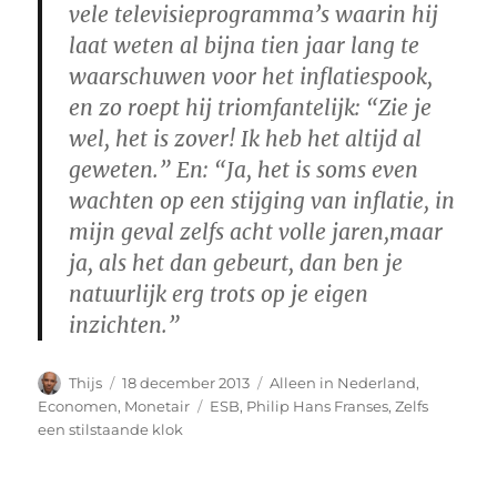
vele televisieprogramma’s waarin hij
laat weten al bijna tien jaar lang te
waarschuwen voor het inflatiespook,
en zo roept hij triomfantelijk: “Zie je
wel, het is zover! Ik heb het altijd al
geweten.” En: “Ja, het is soms even
wachten op een stijging van inflatie, in
mijn geval zelfs acht volle jaren,maar
ja, als het dan gebeurt, dan ben je
natuurlijk erg trots op je eigen
inzichten.”
Auteur
Geplaatst
Categorieën
Thijs
18 december 2013
Alleen in Nederland
,
op
Tags
Economen
,
Monetair
ESB
,
Philip Hans Franses
,
Zelfs
een stilstaande klok