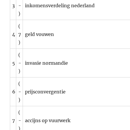
3
-
inkomensverdeling nederland
)
(
4
7
geld vouwen
)
(
5
-
invasie normandie
)
(
6
-
prijsconvergentie
)
(
7
-
accijns op vuurwerk
)