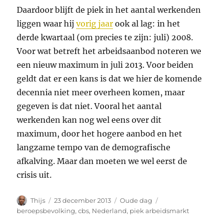
Daardoor blijft de piek in het aantal werkenden
liggen waar hij
vorig jaar
ook al lag: in het
derde kwartaal (om precies te zijn: juli) 2008.
Voor wat betreft het arbeidsaanbod noteren we
een nieuw maximum in juli 2013. Voor beiden
geldt dat er een kans is dat we hier de komende
decennia niet meer overheen komen, maar
gegeven is dat niet. Vooral het aantal
werkenden kan nog wel eens over dit
maximum, door het hogere aanbod en het
langzame tempo van de demografische
afkalving. Maar dan moeten we wel eerst de
crisis uit.
Auteur
Geplaatst
Categorieën
Tags
Thijs
23 december 2013
Oude dag
op
beroepsbevolking
,
cbs
,
Nederland
,
piek arbeidsmarkt