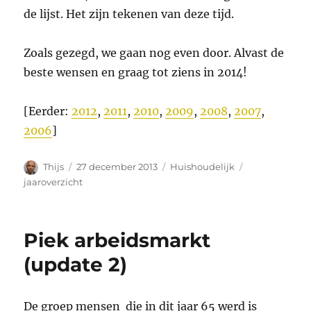
de lijst. Het zijn tekenen van deze tijd.
Zoals gezegd, we gaan nog even door. Alvast de
beste wensen en graag tot ziens in 2014!
[Eerder:
2012
,
2011
,
2010
,
2009
,
2008
,
2007
,
2006
]
Auteur
Geplaatst
Categorieën
Tags
Thijs
27 december 2013
Huishoudelijk
op
jaaroverzicht
Piek arbeidsmarkt
(update 2)
De groep mensen die in dit jaar 65 werd is