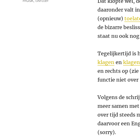
Musk
,
twitter
Dat klopte wel, d
daaronder valt in
(opnieuw)
toela
de bizarre beslis
staat nu ook nog
Tegelijkertijd is
klagen
en
klagen
en rechts op (zi
functie niet over
Volgens de schri
meer samen met h
over tijd steeds 
daarvoor een Eng
(sorry).