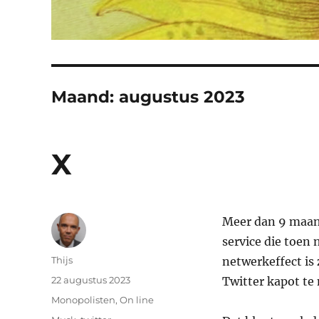
Maand:
augustus 2023
X
Meer dan 9 maand
service die toen 
Auteur
Thijs
netwerkeffect is 
Geplaatst
22 augustus 2023
Twitter kapot te
op
Categorieën
Monopolisten
,
On line
Tags