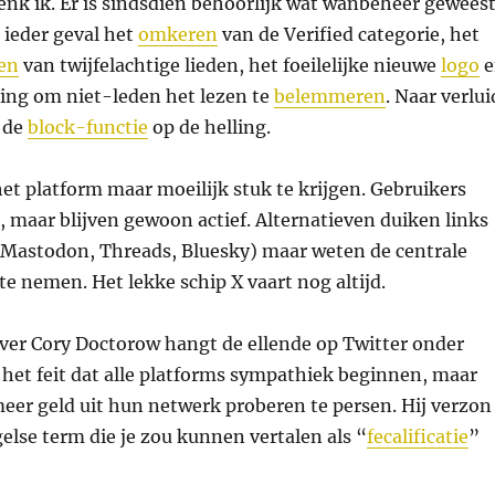
enk ik. Er is sindsdien behoorlijk wat wanbeheer geweest
 ieder geval het
omkeren
van de Verified categorie, het
ten
van twijfelachtige lieden, het foeilelijke nieuwe
logo
e
sing om niet-leden het lezen te
belemmeren
. Naar verlui
 de
block-functie
op de helling.
 het platform maar moeilijk stuk te krijgen. Gebruikers
, maar blijven gewoon actief. Alternatieven duiken links
e Mastodon, Threads, Bluesky) maar weten de centrale
 te nemen. Het lekke schip X vaart nog altijd.
jver Cory Doctorow hangt de ellende op Twitter onder
et feit dat alle platforms sympathiek beginnen, maar
meer geld uit hun netwerk proberen te persen. Hij verzon
else term die je zou kunnen vertalen als “
fecalificatie
”