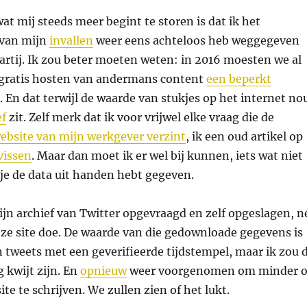
wat mij steeds meer begint te storen is dat ik het
van mijn
invallen
weer eens achteloos heb weggegeven
artij. Ik zou beter moeten weten: in 2016 moesten we al
 gratis hosten van andermans content
een beperkt
. En dat terwijl de waarde van stukjes op het internet no
ef
zit. Zelf merk dat ik voor vrijwel elke vraag die de
ebsite van mijn werkgever verzint
, ik een oud artikel op
vissen
. Maar dan moet ik er wel bij kunnen, iets wat niet
ls je de data uit handen hebt gegeven.
jn archief van Twitter opgevraagd en zelf opgeslagen, n
deze site doe. De waarde van die gedownloade gegevens is
 tweets met een geverifieerde tijdstempel, maar ik zou 
 kwijt zijn. En
opnieuw
weer voorgenomen om minder 
ite te schrijven. We zullen zien of het lukt.