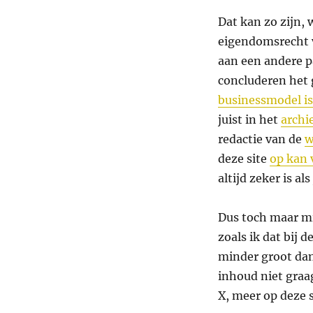
Dat kan zo zijn, 
eigendomsrecht 
aan een andere p
concluderen het
businessmodel is
juist in het
archi
redactie van de
w
deze site
op kan 
altijd zeker is a
Dus toch maar mi
zoals ik dat bij 
minder groot dan
inhoud niet graag
X, meer op deze s