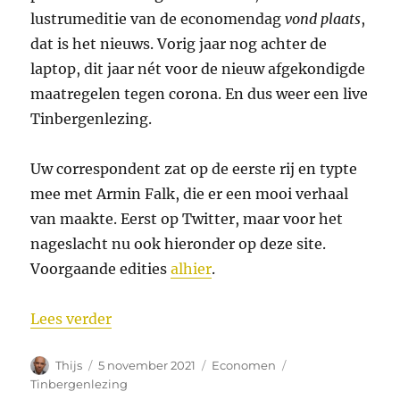
lustrumeditie van de economendag
vond plaats
,
dat is het nieuws. Vorig jaar nog achter de
laptop, dit jaar nét voor de nieuw afgekondigde
maatregelen tegen corona. En dus weer een live
Tinbergenlezing.
Uw correspondent zat op de eerste rij en typte
mee met Armin Falk, die er een mooi verhaal
van maakte. Eerst op Twitter, maar voor het
nageslacht nu ook hieronder op deze site.
Voorgaande edities
alhier
.
“Tinbergenlezing 2021”
Lees verder
Auteur
Geplaatst
Categorieën
Tags
Thijs
5 november 2021
Economen
op
Tinbergenlezing