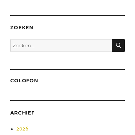
ZOEKEN
ZO
Zoeken
naar:
COLOFON
ARCHIEF
2026