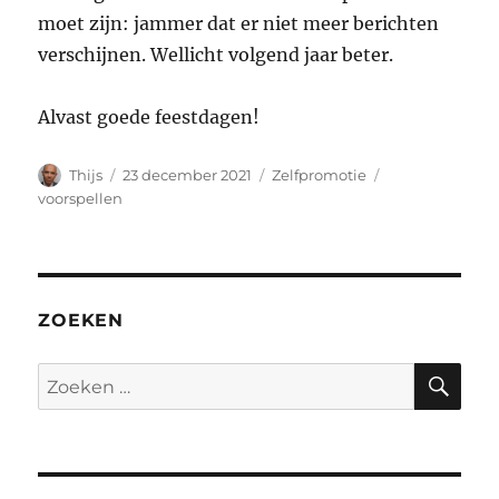
moet zijn: jammer dat er niet meer berichten
verschijnen. Wellicht volgend jaar beter.
Alvast goede feestdagen!
Auteur
Geplaatst
Categorieën
Tags
Thijs
23 december 2021
Zelfpromotie
op
voorspellen
ZOEKEN
ZO
Zoeken
naar: