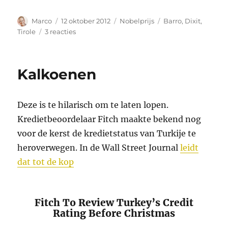
Auteur
Geplaatst
Categorieën
Tags
Marco
12 oktober 2012
Nobelprijs
Barro
,
Dixit
,
op
op
Tirole
3 reacties
Nobelprognose
2012
en
Kalkoenen
2013
Deze is te hilarisch om te laten lopen.
Kredietbeoordelaar Fitch maakte bekend nog
voor de kerst de kredietstatus van Turkije te
heroverwegen. In de Wall Street Journal
leidt
dat tot de kop
Fitch To Review Turkey’s Credit
Rating Before Christmas