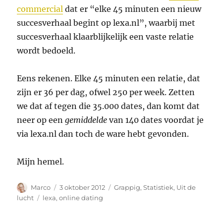
commercial
dat er “elke 45 minuten een nieuw
succesverhaal begint op lexa.nl”, waarbij met
succesverhaal klaarblijkelijk een vaste relatie
wordt bedoeld.
Eens rekenen. Elke 45 minuten een relatie, dat
zijn er 36 per dag, ofwel 250 per week. Zetten
we dat af tegen die 35.000 dates, dan komt dat
neer op een
gemiddelde
van 140 dates voordat je
via lexa.nl dan toch de ware hebt gevonden.
Mijn hemel.
Auteur
Geplaatst
Categorieën
Marco
3 oktober 2012
Grappig
,
Statistiek
,
Uit de
op
Tags
lucht
lexa
,
online dating