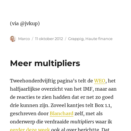
(via @jvkup)
Auteur
Geplaatst
Categorieën
Marco
11 oktober 2012
Grappig
,
Haute finance
op
Meer multipliers
Tweehonderdvijftig pagina’s telt de
WEO
, het
halfjaarlijkse overzicht van het IMF, maar aan
de reacties te zien hadden dat er net zo goed
drie kunnen zijn. Zoveel kantjes telt Box 1.1,
geschreven door
Blanchard
zelf, met als
onderwerp die verdraaide
multipliers
waar ik
eerder deze week
ook al over berichtte. Dat