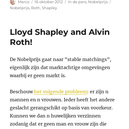
Auteur
Geplaatst
Categorieën
Tags
Marco
16 oktober 2012
In de pers
,
Nobelprijs
op
Nobelprijs
,
Roth
,
Shapley
Lloyd Shapley and Alvin
Roth!
De Nobelprijs gaat naar “stable matchings”,
eigenlijk zijn dat marktachtige omgevingen
waarbij er geen markt is.
Beschouw
het volgende probleem
: er zijn n
mannen en n vrouwen. Ieder heeft het andere
geslacht gerangschikt op basis van voorkeur.
Kunnen we dan n huwelijken verzinnen
zodanig dat er geen man en vrouw zijn die