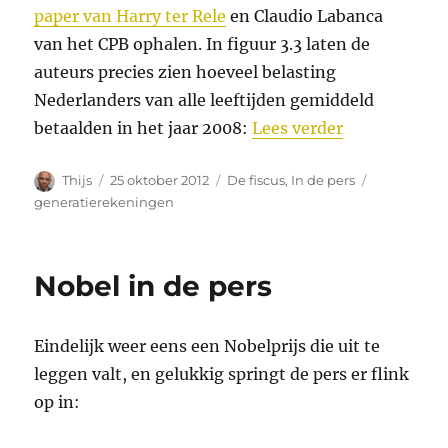
paper van Harry ter Rele
en Claudio Labanca
van het CPB ophalen. In figuur 3.3 laten de
auteurs precies zien hoeveel belasting
Nederlanders van alle leeftijden gemiddeld
“Hoeveel bela
betaalden in het jaar 2008:
Lees verder
Auteur
Geplaatst
Categorieën
Tags
Thijs
25 oktober 2012
De fiscus
,
In de pers
op
generatierekeningen
Nobel in de pers
Eindelijk weer eens een Nobelprijs die uit te
leggen valt, en gelukkig springt de pers er flink
op in: