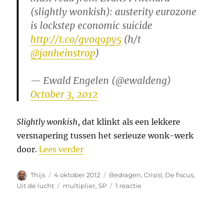
(slightly wonkish): austerity eurozone
is lockstep economic suicide
http://t.co/gv0q9py5
(h/t
@janheinstrop
)
— Ewald Engelen (@ewaldeng)
October 3, 2012
Slightly wonkish
, dat klinkt als een lekkere
versnapering tussen het serieuze wonk-werk
“Lachen en huilen met multipliers
door.
Lees verder
Auteur
Geplaatst
Categorieën
Thijs
4 oktober 2012
Bedragen
,
Crisis!
,
De fiscus
,
op
Tags
op
Uit de lucht
multiplier
,
SP
1 reactie
Lachen
en
huilen