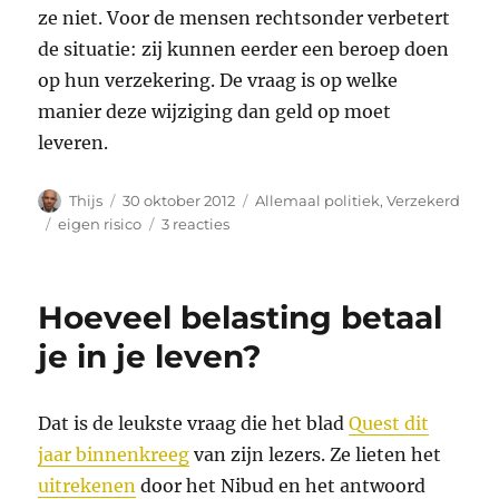
ze niet. Voor de mensen rechtsonder verbetert
de situatie: zij kunnen eerder een beroep doen
op hun verzekering. De vraag is op welke
manier deze wijziging dan geld op moet
leveren.
Auteur
Geplaatst
Categorieën
Thijs
30 oktober 2012
Allemaal politiek
,
Verzekerd
op
Tags
op
eigen risico
3 reacties
Het
inkomensafhankelijk
eigen
Hoeveel belasting betaal
risico
je in je leven?
Dat is de leukste vraag die het blad
Quest dit
jaar binnenkreeg
van zijn lezers. Ze lieten het
uitrekenen
door het Nibud en het antwoord