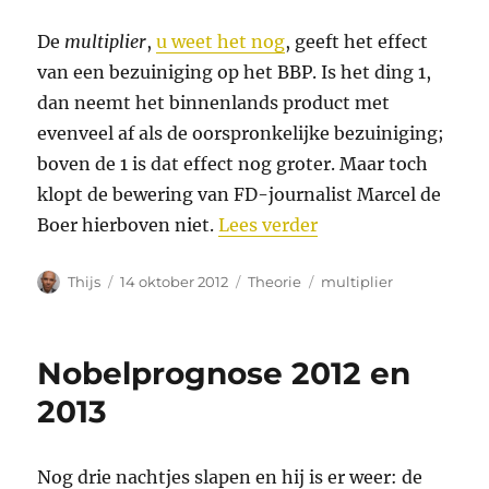
De
multiplier
,
u weet het nog
, geeft het effect
van een bezuiniging op het BBP. Is het ding 1,
dan neemt het binnenlands product met
evenveel af als de oorspronkelijke bezuiniging;
boven de 1 is dat effect nog groter. Maar toch
klopt de bewering van FD-journalist Marcel de
“Multiplier (3)”
Boer hierboven niet.
Lees verder
Auteur
Geplaatst
Categorieën
Tags
Thijs
14 oktober 2012
Theorie
multiplier
op
Nobelprognose 2012 en
2013
Nog drie nachtjes slapen en hij is er weer: de