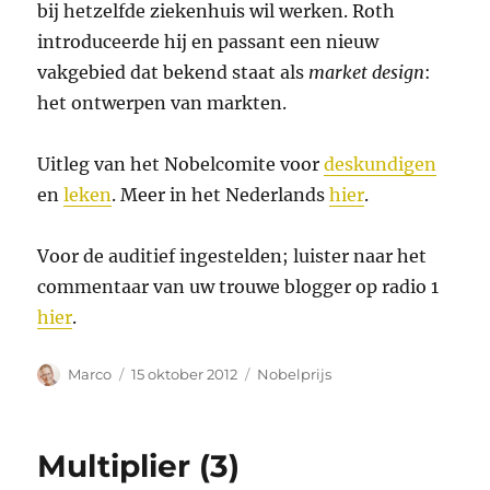
bij hetzelfde ziekenhuis wil werken. Roth
introduceerde hij en passant een nieuw
vakgebied dat bekend staat als
market design
:
het ontwerpen van markten.
Uitleg van het Nobelcomite voor
deskundigen
en
leken
. Meer in het Nederlands
hier
.
Voor de auditief ingestelden; luister naar het
commentaar van uw trouwe blogger op radio 1
hier
.
Auteur
Geplaatst
Categorieën
Marco
15 oktober 2012
Nobelprijs
op
Multiplier (3)