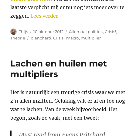
laatste verplicht mij er nu nog iets meer over te
“Meer multipliers”
zeggen.
Lees verder
Auteur
Geplaatst
Categorieën
Thijs
10 oktober 2012
Allemaal politiek
,
Crisis!
,
op
Tags
Theorie
blanchard
,
Crisis!
,
macro
,
multiplier
Lachen en huilen met
multipliers
Het is natuurlijk een treurige crisis waar we met
z’n allen inzitten. Gelukkig valt er af en toe nog
wat te lachen. Van de week bijvoorbeeld. Het
begon, zoals zo vaak, met een tweet:
Must read from Evans Pritchard