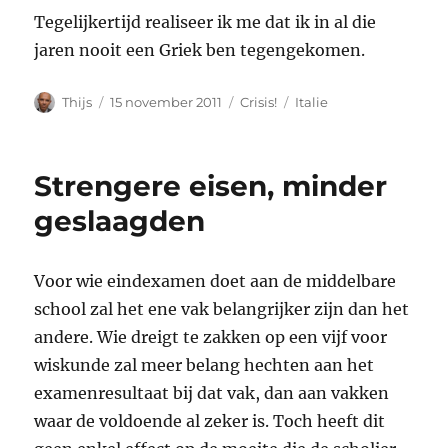
Tegelijkertijd realiseer ik me dat ik in al die
jaren nooit een Griek ben tegengekomen.
Auteur
Geplaatst
Categorieën
Tags
Thijs
15 november 2011
Crisis!
Italie
op
Strengere eisen, minder
geslaagden
Voor wie eindexamen doet aan de middelbare
school zal het ene vak belangrijker zijn dan het
andere. Wie dreigt te zakken op een vijf voor
wiskunde zal meer belang hechten aan het
examenresultaat bij dat vak, dan aan vakken
waar de voldoende al zeker is. Toch heeft dit