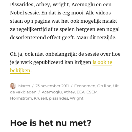
Pissarides, Athey, Wright, Acemoglu en een
Nobel sessie. En dat is erg mooi. Alle videos
staan op 1 pagina wat het ook mogelijk maakt
ze tegelijkertijd af te spelen hetgeen een nogal
desorienterend effect geeft. Maar dit terzijde.
Oh ja, ook niet onbelangrijk; de sessie over hoe
je je werk gepubliceerd kan krijgen
is ook te
bekijken
.
Auteur
Geplaatst
Categorieën
Marco
23 november 2011
Economen
,
On line
,
Uit
op
Tags
de vakbladen
Acemoglu
,
Athey
,
EEA
,
ESEM
,
Holmstrom
,
Krusell
,
pissarides
,
Wright
Hoe is het nu met?