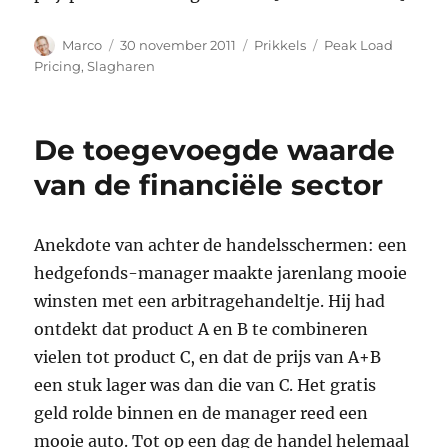
Auteur
Geplaatst
Categorieën
Tags
Marco
30 november 2011
Prikkels
Peak Load
op
Pricing
,
Slagharen
De toegevoegde waarde
van de financiële sector
Anekdote van achter de handelsschermen: een
hedgefonds-manager maakte jarenlang mooie
winsten met een arbitragehandeltje. Hij had
ontdekt dat product A en B te combineren
vielen tot product C, en dat de prijs van A+B
een stuk lager was dan die van C. Het gratis
geld rolde binnen en de manager reed een
mooie auto. Tot op een dag de handel helemaal