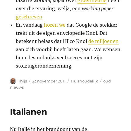
bizarre
working paper
over
groeitheorie
heeft
over die ervaring, welja, een
working paper
geschreven
.
En vandaag
horen we
dat Google de stekker
trekt uit de eigen enyclopedie Knol. Dat
betekent helaas dat Hilco Knol
de miljoenen
aan zich voorbij heeft laten gaan. We wensen
hem desondanks veel succes met zijn
stofzuigeronderneming.
Auteur
Geplaatst
Categorieën
Tags
Thijs
23 november 2011
Huishoudelijk
oud
op
nieuws
Italianen
Nu Italië in het brandpunt van de