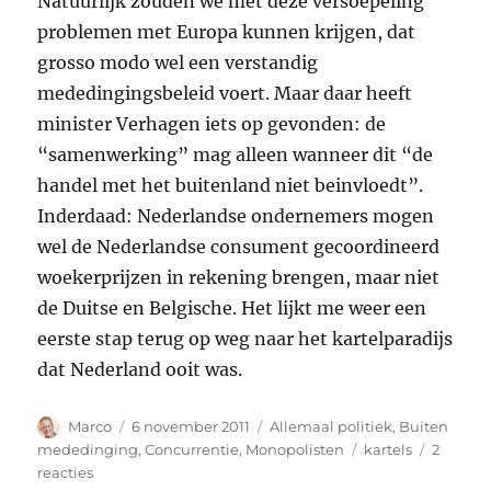
Natuurlijk zouden we met deze versoepeling
problemen met Europa kunnen krijgen, dat
grosso modo wel een verstandig
mededingingsbeleid voert. Maar daar heeft
minister Verhagen iets op gevonden: de
“samenwerking” mag alleen wanneer dit “de
handel met het buitenland niet beinvloedt”.
Inderdaad: Nederlandse ondernemers mogen
wel de Nederlandse consument gecoordineerd
woekerprijzen in rekening brengen, maar niet
de Duitse en Belgische. Het lijkt me weer een
eerste stap terug op weg naar het kartelparadijs
dat Nederland ooit was.
Auteur
Geplaatst
Categorieën
Marco
6 november 2011
Allemaal politiek
,
Buiten
op
Tags
mededinging
,
Concurrentie
,
Monopolisten
kartels
2
op
reacties