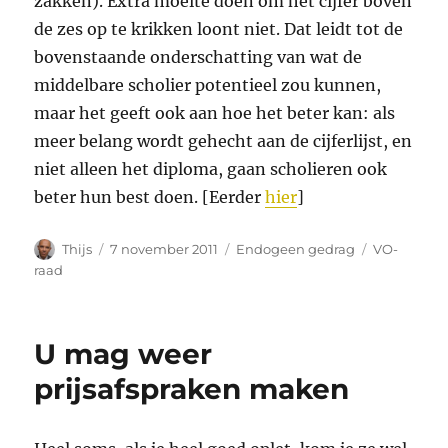
zakken). Extra moeite doen om het cijfer boven
de zes op te krikken loont niet. Dat leidt tot de
bovenstaande onderschatting van wat de
middelbare scholier potentieel zou kunnen,
maar het geeft ook aan hoe het beter kan: als
meer belang wordt gehecht aan de cijferlijst, en
niet alleen het diploma, gaan scholieren ook
beter hun best doen. [Eerder
hier
]
Auteur
Geplaatst
Categorieën
Tags
Thijs
7 november 2011
Endogeen gedrag
VO-
op
raad
U mag weer
prijsafspraken maken