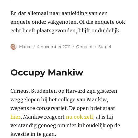
En dat allemaal naar aanleiding van een
enquete onder vakgenoten. Of die enquete ook
echt heeft plaatsgevonden, blijft onduidelijk.
Auteur
Geplaatst
Categorieën
Tags
Marco
4 november 2011
Onrecht
Stapel
op
Occupy Mankiw
Curieus. Studenten op Harvard zijn gisteren
weggelopen bij het college van Mankiw,
wegens te conservatief. De open brief staat
hier
, Mankiw reageert
nu ook zelf
, al is hij
verstandig genoeg om niet inhoudelijk op de
kwestie in te gaan.