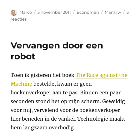
Auteur
Geplaatst
Categorieën
Tags
Marco
3 november 2011
Economen
Mankiw
3
op
op
reacties
Occupy
Mankiw
Vervangen door een
robot
Toen ik gisteren het boek
The Race against the
Machine
bestelde, kwam er geen
boekenverkoper aan te pas. Binnen een paar
seconden stond het op mijn scherm. Geweldig
voor mij, vervelend voor de boekenverkoper
hier beneden in de winkel. Technologie maakt
hem langzaam overbodig.