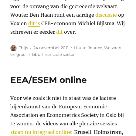
voor de omvang van die gecreëerde welvaart.
Wouter Den Haan runt een aardige
discussie
op
Vox en
dit is
CPB-econoom Michiel Bijlsma. Wij
schreven er eerder
dit
over.
Auteur
Geplaatst
Categorieën
Thijs
24 november 2011
Haute finance
,
Welvaart
op
Tags
en groei
bbp
,
financiele sector
EEA/ESEM online
Voor wie zoals ik niet in staat was de laatste
bijeenkomst van de European Economic
Association en Econometrics Society in Oslo bij
te wonen: de videos van alle plenaire sessies
staan nu integraal online
: Krusell, Holmstrom,