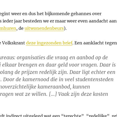
begint weer en dus het bijkomende gehannes over
 ieder jaar besteden we er maar weer even aandacht aan
mhuren
, de
uitwonendenbeurs
).
e Volkskrant
deze ingezonden brief
. Een aanklacht tegen
reaus: organisaties die vraag en aanbod op de
 elkaar brengen en daar geld voor vragen. Daar is
olang de prijzen redelijk zijn. Daar ligt echter een
. Door de kamernood die in veel studentensteden
onoverzichtelijke kameraanbod, kunnen
ragen wat ze willen. […] Vaak zijn deze kosten
rdt indirect uitgelegd wat een “terechte”, “redelijke”, pri