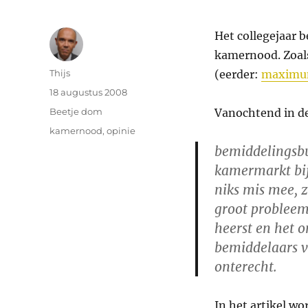
Het collegejaar 
kamernood. Zoals
Auteur
Thijs
(eerder:
maximu
Geplaatst
18 augustus 2008
op
Categorieën
Beetje dom
Vanochtend in d
Tags
kamernood
,
opinie
bemiddelingsbu
kamermarkt bij
niks mis mee, z
groot probleem
heerst en het 
bemiddelaars v
onterecht.
In het artikel wo