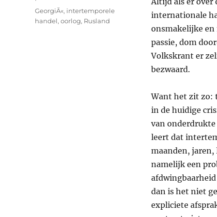
Altijd als er ove
Tags
GeorgiÃ«
,
intertemporele
internationale ha
handel
,
oorlog
,
Rusland
onsmakelijke en n
passie, dom doo
Volkskrant er zel
bezwaard.
Want het zit zo:
in de huidige cri
van onderdrukte 
leert dat interte
maanden, jaren, la
namelijk een pr
afdwingbaarheid 
dan is het niet g
expliciete afspra