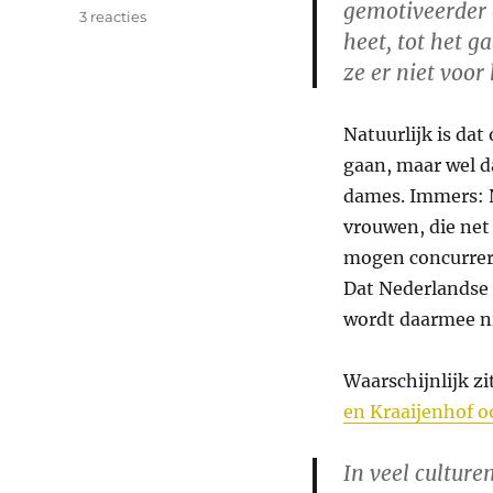
gemotiveerder 
op
3 reacties
heet, tot het g
Vrouwen
en
ze er niet voo
medailles
Natuurlijk is dat
gaan, maar wel d
dames. Immers: 
vrouwen, die net
mogen concurrere
Dat Nederlandse
wordt daarmee ni
Waarschijnlijk zi
en Kraaijenhof o
In veel culture