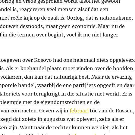
r oorlog en vrede gesproken wordt alsof het gewoon
ndel is, reagereren veel mensen alsof dat een
iet reële kijk op de zaak is. Oorlog, dat is nationalisme,
rdouwen desnoods, maar geen economie. Maar nu de
f in die termen over begint, voel ik me niet langer
 toegeven over Kosovo had ons helemaal niets opgelever
sis. Als er koehandel plaats moet vinden over de hoofden
volkeren, dan kan dat natuurlijk best. Maar de ervaring
mporele handel, waarbij de ene partij iets opgeeft en daar
ter iets voor terugkrijgt in die situatie niet werkt. Er is
obleempje met de eigendomsrechten en de
van contracten. Geven wij in
februari
toe aan de Russen,
ezegd dat zoiets in augustus wat oplevert, zelfs als er
ken zijn. Want naar de rechter kunnen we niet, als het