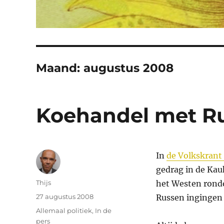
Maand:
augustus 2008
Koehandel met R
In
de Volkskrant
gedrag in de Kau
Auteur
Thijs
het Westen rond
Geplaatst
27 augustus 2008
Russen ingingen
op
Categorieën
Allemaal politiek
,
In de
pers