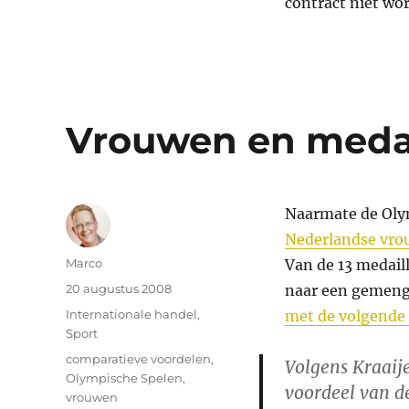
contract niet wo
Vrouwen en medai
Naarmate de Olym
Nederlandse vro
Auteur
Marco
Van de 13 medail
Geplaatst
20 augustus 2008
naar een gemeng
op
Categorieën
Internationale handel
,
met de volgende 
Sport
Tags
comparatieve voordelen
,
Volgens Kraaije
Olympische Spelen
,
voordeel van d
vrouwen