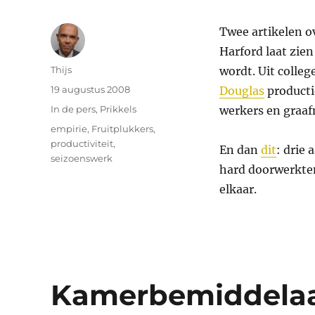
Twee artikelen ov
Harford laat zie
Auteur
Thijs
wordt. Uit colleg
Geplaatst
19 augustus 2008
Douglas
producti
op
Categorieën
In de pers
,
Prikkels
werkers en graaf
Tags
empirie
,
Fruitplukkers
,
productiviteit
,
En dan
dit
: drie
seizoenswerk
hard doorwerkten.
elkaar.
Kamerbemiddela