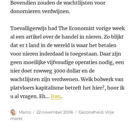
Bovendien zouden de wachtlijsten voor
donornieren verdwijnen.
Toevalligerwijs had The Economist vorige week
al een artikel over de handel in nieren. Zo blijkt
dat er 1 land in de wereld is waar het betalen
voor nieren inderdaad is toegestaan. Daar zijn
geen moeilijke vijfvoudige operaties nodig, een
nier doet ruwweg 3000 dollar en de
wachtlijsten zijn verdwenen. Welk bolwerk van
platvloers kapitalisme betreft het hier?, hoor ik
u al vragen. Eh…
Iran
.
Auteur
Geplaatst
Categorieën
Marco
22 november 2006
Gezondheid
,
Vrije
op
markt