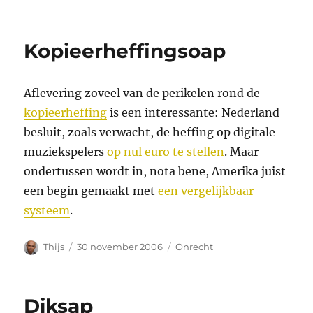
Kopieerheffingsoap
Aflevering zoveel van de perikelen rond de
kopieerheffing
is een interessante: Nederland
besluit, zoals verwacht, de heffing op digitale
muziekspelers
op nul euro te stellen
. Maar
ondertussen wordt in, nota bene, Amerika juist
een begin gemaakt met
een vergelijkbaar
systeem
.
Auteur
Geplaatst
Categorieën
Thijs
30 november 2006
Onrecht
op
Diksap