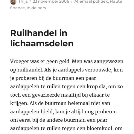
Auteur
Geplaatst
Categorieën
Thijs
23 november 2006
Allemaal politiek
,
Haute
op
finance
,
In de pers
Ruilhandel in
lichaamsdelen
Vroeger was er geen geld. Men was aangewezen
op ruilhandel. Als je aardappels verbouwde, kon
je proberen bij de buurman een paar
aardappelen te ruilen tegen een krop sla, om zo
toch een gevarieerde maaltijd bij elkaar te
krijgen. Als de buurman helemaal niet van
aardappelen hield, kon je altijd nog proberen
om eerst bij de andere buurman een paar
aardappelen te ruilen tegen een bloemkool, om