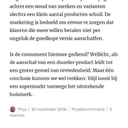
achter een woud van merken en varianten
slechts een klein aantal producten schuil. De
marketing is bedoeld om ervoor te zorgen dat
klanten die meer willen betalen niet per
ongeluk de goedkope versie aanschaffen.
Is de consument hiermee gediend? Wellicht, als
de aanschaf van een duurder product leidt tot
een groter gevoel van tevredenheid. Maar één
conclusie kunnen we wel trekken: blijf nooit bij
een supermarkt vanwege het uitstekende
huismerk.
Auteur
Geplaatst
Categorieën
Thijs
30 november 2006
Prijsdiscriminatie
2
op
op
reacties
Diksap