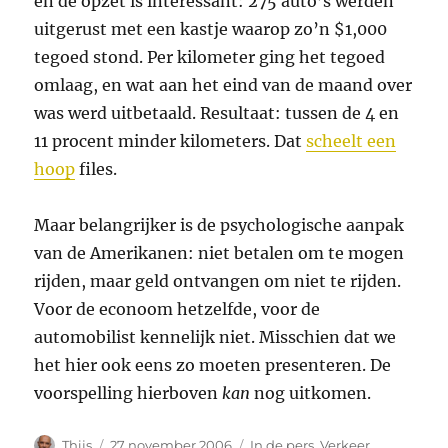
en de opzet is interessant: 275 auto’s werden
uitgerust met een kastje waarop zo’n $1,000
tegoed stond. Per kilometer ging het tegoed
omlaag, en wat aan het eind van de maand over
was werd uitbetaald. Resultaat: tussen de 4 en
11 procent minder kilometers. Dat
scheelt een
hoop
files.
Maar belangrijker is de psychologische aanpak
van de Amerikanen: niet betalen om te mogen
rijden, maar geld ontvangen om niet te rijden.
Voor de econoom hetzelfde, voor de
automobilist kennelijk niet. Misschien dat we
het hier ook eens zo moeten presenteren. De
voorspelling hierboven
kan
nog uitkomen.
Auteur
Geplaatst
Categorieën
Thijs
27 november 2006
In de pers
,
Verkeer