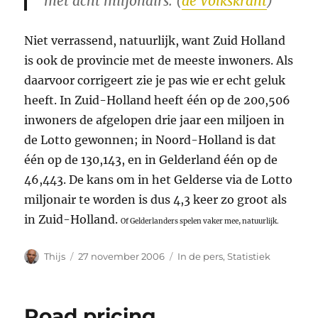
met acht miljonairs. (
de Volkskrant
)
Niet verrassend, natuurlijk, want Zuid Holland
is ook de provincie met de meeste inwoners. Als
daarvoor corrigeert zie je pas wie er echt geluk
heeft. In Zuid-Holland heeft één op de 200,506
inwoners de afgelopen drie jaar een miljoen in
de Lotto gewonnen; in Noord-Holland is dat
één op de 130,143, en in Gelderland één op de
46,443. De kans om in het Gelderse via de Lotto
miljonair te worden is dus 4,3 keer zo groot als
in Zuid-Holland.
Of Gelderlanders spelen vaker mee, natuurlijk.
Auteur
Geplaatst
Categorieën
Thijs
27 november 2006
In de pers
,
Statistiek
op
Road pricing