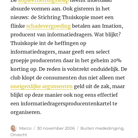
De
kopieerheffingssoap
neemt inderdaad
absurde vormen aan. Ook gisteren in het
nieuws: de Stichting Thuiskopie moet een
flinke
schadevergoeding
betalen aan Imation,
producent van informatiedragers. Wat blijkt?
Thuiskopie int de heffingen op
informatiedragers, maar geeft een select
groepje producenten daar in het geheim 20%
korting op. De reden is volstrekt onduidelijk. De
club klopt de consumenten dus niet alleen met
oneigenlijke argumenten
geld uit de zak, maar
blijkt op deze manier ook nog eens effectief
een informatiedragersproducentenkartel te
organiseren.
Auteur
Geplaatst
Categorieën
Marco
30 november 2006
Buiten mededinging
,
op
Onrecht