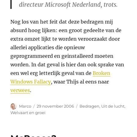
directeur Microsoft Nederland, trots.
Nog los van het feit dat deze bedragen mij
absurd hoog lijken: een groot gedeelte van de
extra omzet lijkt te worden veroorzaakt door
allerlei applicaties die opnieuw
geprogrammeerd en geinstalleerd moeten
worden. In dat geval is hier dan ook sprake van
een wel erg letterlijk geval van de
Broken
Windows Fallacy
, waar Thijs al eens naar
verwees
.
Auteur
Geplaatst
Categorieën
Marco
29 november 2006
Bedragen
,
Uit de lucht
,
op
Welvaart en groei