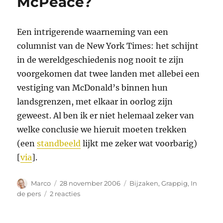
McPeace?
Een intrigerende waarneming van een
columnist van de New York Times: het schijnt
in de wereldgeschiedenis nog nooit te zijn
voorgekomen dat twee landen met allebei een
vestiging van McDonald’s binnen hun
landsgrenzen, met elkaar in oorlog zijn
geweest. Al ben ik er niet helemaal zeker van
welke conclusie we hieruit moeten trekken
(een
standbeeld
lijkt me zeker wat voorbarig)
[
via
].
Auteur
Geplaatst
Categorieën
Marco
28 november 2006
Bijzaken
,
Grappig
,
In
op
op
de pers
2 reacties
McPeace?