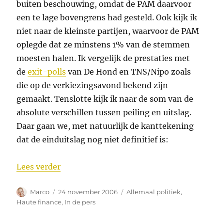
buiten beschouwing, omdat de PAM daarvoor
een te lage bovengrens had gesteld. Ook kijk ik
niet naar de kleinste partijen, waarvoor de PAM
oplegde dat ze minstens 1% van de stemmen
moesten halen. Ik vergelijk de prestaties met
de
exit-polls
van De Hond en TNS/Nipo zoals
die op de verkiezingsavond bekend zijn
gemaakt. Tenslotte kijk ik naar de som van de
absolute verschillen tussen peiling en uitslag.
Daar gaan we, met natuurlijk de kanttekening
dat de einduitslag nog niet definitief is:
“Meer over PAM en peilingen”
Lees verder
Auteur
Geplaatst
Categorieën
Marco
24 november 2006
Allemaal politiek
,
op
Haute finance
,
In de pers