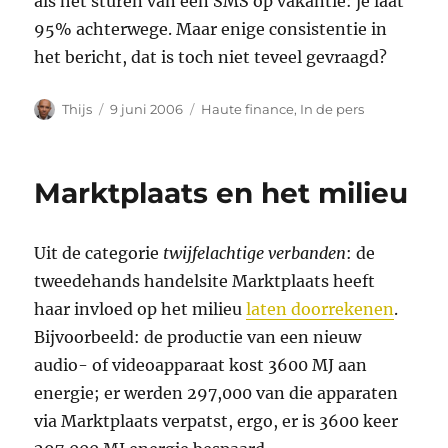
als het sturen van een SMS op vakantie: je laat
95% achterwege. Maar enige consistentie in
het bericht, dat is toch niet teveel gevraagd?
Auteur
Geplaatst
Categorieën
Thijs
9 juni 2006
Haute finance
,
In de pers
op
Marktplaats en het milieu
Uit de categorie
twijfelachtige verbanden
: de
tweedehands handelsite Marktplaats heeft
haar invloed op het milieu
laten doorrekenen
.
Bijvoorbeeld: de productie van een nieuw
audio- of videoapparaat kost 3600 MJ aan
energie; er werden 297,000 van die apparaten
via Marktplaats verpatst, ergo, er is 3600 keer