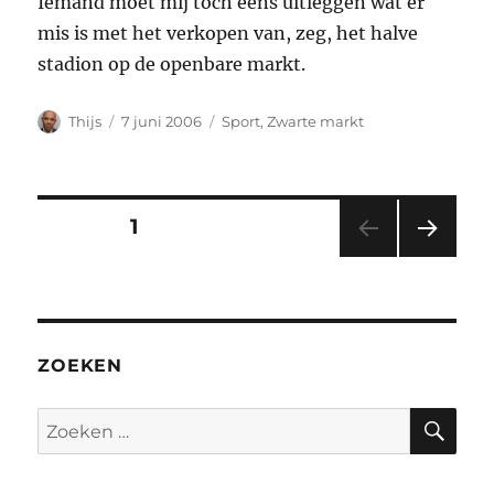
Iemand moet mij toch eens uitleggen wat er
mis is met het verkopen van, zeg, het halve
stadion op de openbare markt.
Auteur
Geplaatst
Categorieën
Thijs
7 juni 2006
Sport
,
Zwarte markt
op
Berichten
PAGINA
1
VOL
paginering
GEN
DE
PAGI
NA
ZOEKEN
ZO
Zoeken
naar: