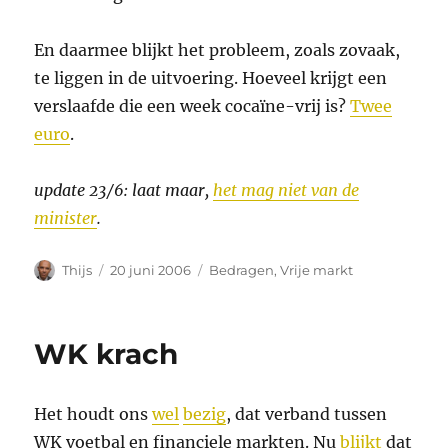
En daarmee blijkt het probleem, zoals zovaak,
te liggen in de uitvoering. Hoeveel krijgt een
verslaafde die een week cocaïne-vrij is?
Twee
euro
.
update 23/6: laat maar,
het mag niet van de
minister
.
Auteur
Geplaatst
Categorieën
Thijs
20 juni 2006
Bedragen
,
Vrije markt
op
WK krach
Het houdt ons
wel
bezig
, dat verband tussen
WK voetbal en financiele markten. Nu
blijkt
dat