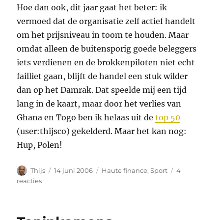
Hoe dan ook, dit jaar gaat het beter: ik
vermoed dat de organisatie zelf actief handelt
om het prijsniveau in toom te houden. Maar
omdat alleen de buitensporig goede beleggers
iets verdienen en de brokkenpiloten niet echt
failliet gaan, blijft de handel een stuk wilder
dan op het Damrak. Dat speelde mij een tijd
lang in de kaart, maar door het verlies van
Ghana en Togo ben ik helaas uit de
top 50
(user:thijsco) gekelderd. Maar het kan nog:
Hup, Polen!
Auteur
Geplaatst
Categorieën
Thijs
14 juni 2006
Haute finance
,
Sport
4
op
op
reacties
WK
Beleggen