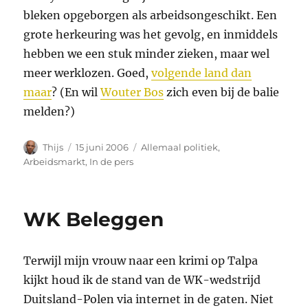
bleken opgeborgen als arbeidsongeschikt. Een
grote herkeuring was het gevolg, en inmiddels
hebben we een stuk minder zieken, maar wel
meer werklozen. Goed,
volgende land dan
maar
? (En wil
Wouter Bos
zich even bij de balie
melden?)
Auteur
Geplaatst
Categorieën
Thijs
15 juni 2006
Allemaal politiek
,
op
Arbeidsmarkt
,
In de pers
WK Beleggen
Terwijl mijn vrouw naar een krimi op Talpa
kijkt houd ik de stand van de WK-wedstrijd
Duitsland-Polen via internet in de gaten. Niet