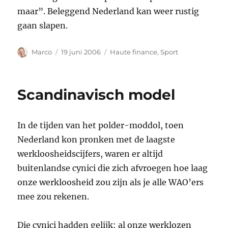
maar”. Beleggend Nederland kan weer rustig
gaan slapen.
Auteur
Geplaatst
Categorieën
Marco
19 juni 2006
Haute finance
,
Sport
op
Scandinavisch model
In de tijden van het polder-moddol, toen
Nederland kon pronken met de laagste
werkloosheidscijfers, waren er altijd
buitenlandse cynici die zich afvroegen hoe laag
onze werkloosheid zou zijn als je alle WAO’ers
mee zou rekenen.
Die cynici hadden gelijk: al onze werklozen