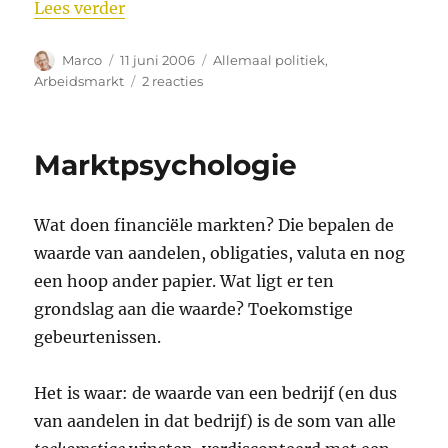
“Topinkomens”
Lees verder
Auteur
Geplaatst
Categorieën
Marco
11 juni 2006
Allemaal politiek
,
op
op
Arbeidsmarkt
2 reacties
Topinkomens
Marktpsychologie
Wat doen financiële markten? Die bepalen de
waarde van aandelen, obligaties, valuta en nog
een hoop ander papier. Wat ligt er ten
grondslag aan die waarde? Toekomstige
gebeurtenissen.
Het is waar: de waarde van een bedrijf (en dus
van aandelen in dat bedrijf) is de som van alle