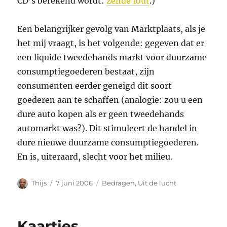
CD’s berekend wordt:
zelfde fout
.)
Een belangrijker gevolg van Marktplaats, als je
het mij vraagt, is het volgende: gegeven dat er
een liquide tweedehands markt voor duurzame
consumptiegoederen bestaat, zijn
consumenten eerder geneigd dit soort
goederen aan te schaffen (analogie: zou u een
dure auto kopen als er geen tweedehands
automarkt was?). Dit stimuleert de handel in
dure nieuwe duurzame consumptiegoederen.
En is, uiteraard, slecht voor het milieu.
Auteur
Geplaatst
Categorieën
Thijs
7 juni 2006
Bedragen
,
Uit de lucht
op
Kaartjes