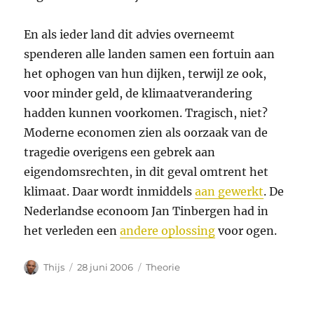
En als ieder land dit advies overneemt
spenderen alle landen samen een fortuin aan
het ophogen van hun dijken, terwijl ze ook,
voor minder geld, de klimaatverandering
hadden kunnen voorkomen. Tragisch, niet?
Moderne economen zien als oorzaak van de
tragedie overigens een gebrek aan
eigendomsrechten, in dit geval omtrent het
klimaat. Daar wordt inmiddels
aan gewerkt
. De
Nederlandse econoom Jan Tinbergen had in
het verleden een
andere oplossing
voor ogen.
Auteur
Geplaatst
Categorieën
Thijs
28 juni 2006
Theorie
op