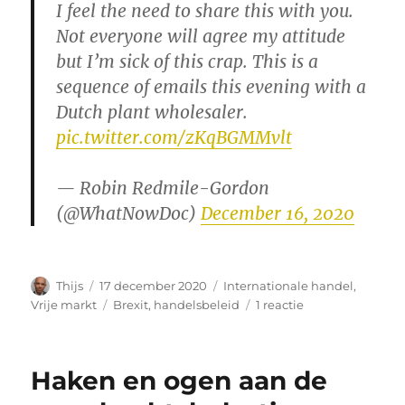
I feel the need to share this with you.
Not everyone will agree my attitude
but I’m sick of this crap. This is a
sequence of emails this evening with a
Dutch plant wholesaler.
pic.twitter.com/zKqBGMMvlt
— Robin Redmile-Gordon
(@WhatNowDoc)
December 16, 2020
Auteur
Geplaatst
Categorieën
Thijs
17 december 2020
Internationale handel
,
op
Tags
op
Vrije markt
Brexit
,
handelsbeleid
1 reactie
Brexit
NTBs
Haken en ogen aan de