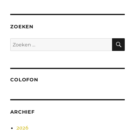
ZOEKEN
ZO
Zoeken
naar:
COLOFON
ARCHIEF
2026