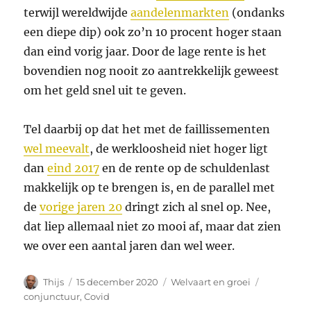
terwijl wereldwijde
aandelenmarkten
(ondanks
een diepe dip) ook zo’n 10 procent hoger staan
dan eind vorig jaar. Door de lage rente is het
bovendien nog nooit zo aantrekkelijk geweest
om het geld snel uit te geven.
Tel daarbij op dat het met de faillissementen
wel meevalt
, de werkloosheid niet hoger ligt
dan
eind 2017
en de rente op de schuldenlast
makkelijk op te brengen is, en de parallel met
de
vorige jaren 20
dringt zich al snel op. Nee,
dat liep allemaal niet zo mooi af, maar dat zien
we over een aantal jaren dan wel weer.
Auteur
Geplaatst
Categorieën
Tags
Thijs
15 december 2020
Welvaart en groei
op
conjunctuur
,
Covid