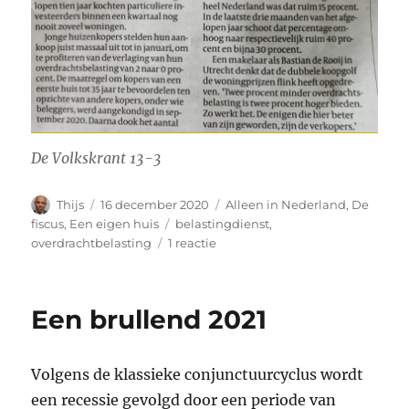
De Volkskrant 13-3
Auteur
Geplaatst
Categorieën
Thijs
16 december 2020
Alleen in Nederland
,
De
op
Tags
fiscus
,
Een eigen huis
belastingdienst
,
op
overdrachtbelasting
1 reactie
Haken
en
ogen
Een brullend 2021
aan
de
overdrachtsbelasting
Volgens de klassieke conjunctuurcyclus wordt
een recessie gevolgd door een periode van