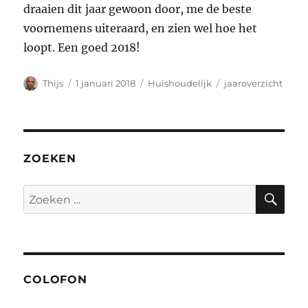
draaien dit jaar gewoon door, me de beste
voornemens uiteraard, en zien wel hoe het
loopt. Een goed 2018!
Auteur
Geplaatst
Categorieën
Tags
Thijs
1 januari 2018
Huishoudelijk
jaaroverzicht
op
ZOEKEN
ZO
Zoeken
naar:
COLOFON