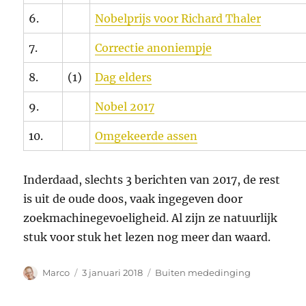
6.
Nobelprijs voor Richard Thaler
7.
Correctie anoniempje
8.
(1)
Dag elders
9.
Nobel 2017
10.
Omgekeerde assen
Inderdaad, slechts 3 berichten van 2017, de rest
is uit de oude doos, vaak ingegeven door
zoekmachinegevoeligheid. Al zijn ze natuurlijk
stuk voor stuk het lezen nog meer dan waard.
Auteur
Geplaatst
Categorieën
Marco
3 januari 2018
Buiten mededinging
op