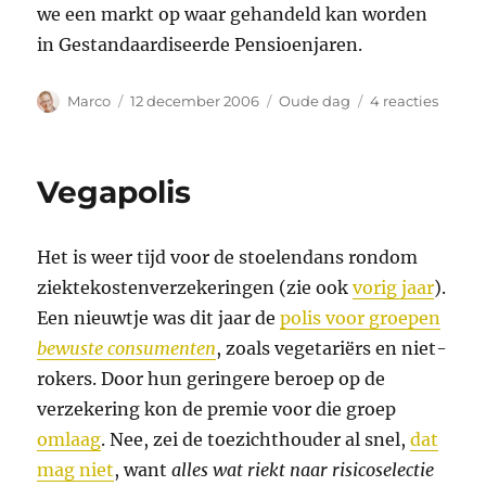
we een markt op waar gehandeld kan worden
in Gestandaardiseerde Pensioenjaren.
Auteur
Geplaatst
Categorieën
op
Marco
12 december 2006
Oude dag
4 reacties
op
Pensi
Vegapolis
Het is weer tijd voor de stoelendans rondom
ziektekostenverzekeringen (zie ook
vorig jaar
).
Een nieuwtje was dit jaar de
polis voor groepen
bewuste consumenten
, zoals vegetariërs en niet-
rokers. Door hun geringere beroep op de
verzekering kon de premie voor die groep
omlaag
. Nee, zei de toezichthouder al snel,
dat
mag niet
, want
alles wat riekt naar risicoselectie