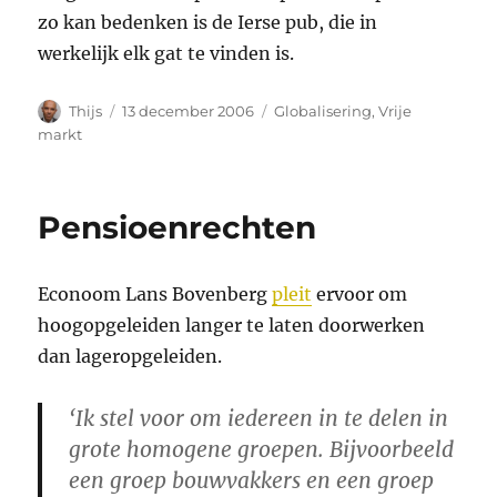
zo kan bedenken is de Ierse pub, die in
werkelijk elk gat te vinden is.
Auteur
Geplaatst
Categorieën
Thijs
13 december 2006
Globalisering
,
Vrije
op
markt
Pensioenrechten
Econoom Lans Bovenberg
pleit
ervoor om
hoogopgeleiden langer te laten doorwerken
dan lageropgeleiden.
‘Ik stel voor om iedereen in te delen in
grote homogene groepen. Bijvoorbeeld
een groep bouwvakkers en een groep