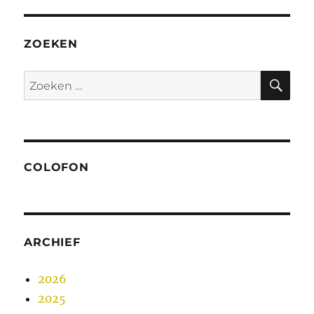
DE
PAGI
NA
ZOEKEN
ZO
Zoeken
naar:
COLOFON
ARCHIEF
2026
2025