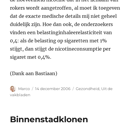
rokers wordt aangetroffen, al moet ik toegeven
dat de exacte medische details mij niet geheel
duidelijk zijn. Hoe dan ook, de onderzoekers
vinden een belastinginhaleerelasticiteit van
0,4: als de belasting op sigaretten met 1%
stijgt, dan stijgt de nicotineconsumptie per
sigaret met 0,4%.
(Dank aan Bastiaan)
Auteur
Geplaatst
Categorieën
Marco
14 december 2006
Gezondheid
,
Uit de
op
vakbladen
Binnenstadklonen