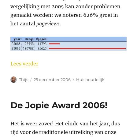
vergelijking met 2005 kan zonder problemen
gemaakt worden: we noteren 626% groei in
het aantal
pageviews
.
“2006”
Lees verder
Auteur
Geplaatst
Categorieën
Thijs
25 december 2006
Huishoudelijk
op
De Jopie Award 2006!
Het is weer zover! Het einde van het jaar, dus
tijd voor de traditionele uitreiking van onze