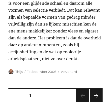
is voor een glijdende schaal en daarom alle
vormen van selectie verbiedt. Dat kan relevant
zijn als bepaalde vormen van gedrag minder
vrijwillig zijn dan ze lijken: misschien kan de
ene mens makkelijker zonder vlees en sigaret
dan de andere. Het probleem is dat de overheid
daar op andere momenten, zoals bij
accijnsheffing en de wet op rookvrije
arbeidsplaatsen, niet zo over denkt.
Auteur
Geplaatst
Categorieën
Thijs
11 december 2006
Verzekerd
op
Berichten
PAGINA
1
VOL
paginering
GEN