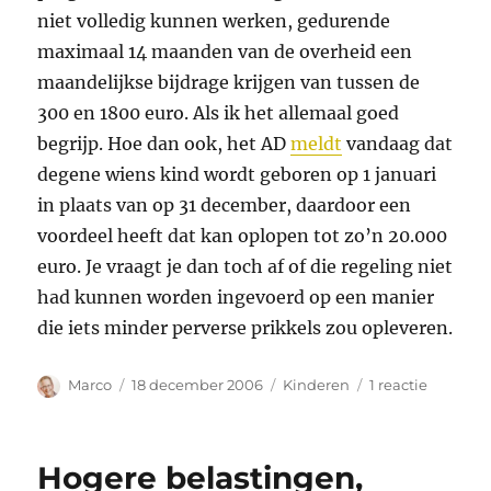
niet volledig kunnen werken, gedurende
maximaal 14 maanden van de overheid een
maandelijkse bijdrage krijgen van tussen de
300 en 1800 euro. Als ik het allemaal goed
begrijp. Hoe dan ook, het AD
meldt
vandaag dat
degene wiens kind wordt geboren op 1 januari
in plaats van op 31 december, daardoor een
voordeel heeft dat kan oplopen tot zo’n 20.000
euro. Je vraagt je dan toch af of die regeling niet
had kunnen worden ingevoerd op een manier
die iets minder perverse prikkels zou opleveren.
Auteur
Geplaatst
Categorieën
op
Marco
18 december 2006
Kinderen
1 reactie
op
Ondertu
bij
de
Hogere belastingen,
oosterbu