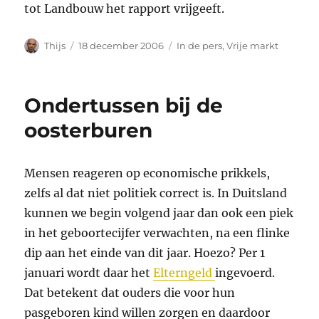
tot Landbouw het rapport vrijgeeft.
Auteur
Geplaatst
Categorieën
Thijs
18 december 2006
In de pers
,
Vrije markt
op
Ondertussen bij de
oosterburen
Mensen reageren op economische prikkels,
zelfs al dat niet politiek correct is. In Duitsland
kunnen we begin volgend jaar dan ook een piek
in het geboortecijfer verwachten, na een flinke
dip aan het einde van dit jaar. Hoezo? Per 1
januari wordt daar het
Elterngeld
ingevoerd.
Dat betekent dat ouders die voor hun
pasgeboren kind willen zorgen en daardoor