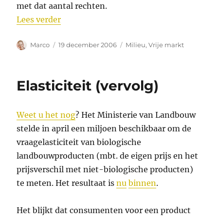
met dat aantal rechten.
“Emissierechten en de luchtvaart”
Lees verder
Auteur
Geplaatst
Categorieën
Marco
19 december 2006
Milieu
,
Vrije markt
op
Elasticiteit (vervolg)
Weet u het nog
? Het Ministerie van Landbouw
stelde in april een miljoen beschikbaar om de
vraagelasticiteit van biologische
landbouwproducten (mbt. de eigen prijs en het
prijsverschil met niet-biologische producten)
te meten. Het resultaat is
nu
binnen
.
Het blijkt dat consumenten voor een product