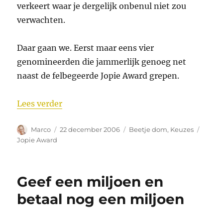
verkeert waar je dergelijk onbenul niet zou
verwachten.
Daar gaan we. Eerst maar eens vier
genomineerden die jammerlijk genoeg net
naast de felbegeerde Jopie Award grepen.
“De Jopie Award 2006!”
Lees verder
Auteur
Geplaatst
Categorieën
Tags
Marco
22 december 2006
Beetje dom
,
Keuzes
op
Jopie Award
Geef een miljoen en
betaal nog een miljoen