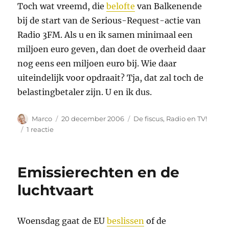
Toch wat vreemd, die
belofte
van Balkenende
bij de start van de Serious-Request-actie van
Radio 3FM. Als u en ik samen minimaal een
miljoen euro geven, dan doet de overheid daar
nog eens een miljoen euro bij. Wie daar
uiteindelijk voor opdraait? Tja, dat zal toch de
belastingbetaler zijn. U en ik dus.
Auteur
Geplaatst
Categorieën
Marco
20 december 2006
De fiscus
,
Radio en TV!
op
op
1 reactie
Geef
een
miljoen
Emissierechten en de
en
betaal
luchtvaart
nog
een
miljoen
Woensdag gaat de EU
beslissen
of de