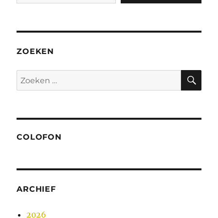
ZOEKEN
ZO
Zoeken
naar:
COLOFON
ARCHIEF
2026