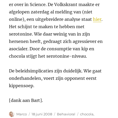
er over in Science. De Volkskrant maakte er
afgelopen zaterdag al melding van (niet
online), een uitgebreidere analyse staat
hier
.
Het schijnt te maken te hebben met
serotonine. Wie daar weinig van in zijn
hersenen heeft, gedraagt zich agressiever en
asocialer. Door de consumptie van kip en
chocola stijgt het serotonine-niveau.
De beleidsimplicaties zijn duidelijk. Wie gaat
onderhandelen, voert zijn opponent eerst
kippensoep.
[dank aan Bart].
Auteur
Geplaatst
Categorieën
Tags
Marco
18 juni 2008
Behavioral
chocola
,