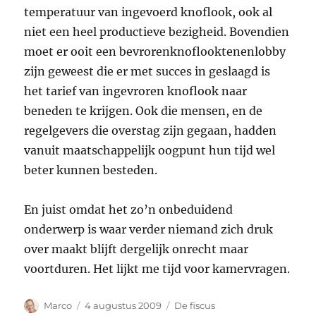
temperatuur van ingevoerd knoflook, ook al
niet een heel productieve bezigheid. Bovendien
moet er ooit een bevrorenknoflooktenenlobby
zijn geweest die er met succes in geslaagd is
het tarief van ingevroren knoflook naar
beneden te krijgen. Ook die mensen, en de
regelgevers die overstag zijn gegaan, hadden
vanuit maatschappelijk oogpunt hun tijd wel
beter kunnen besteden.
En juist omdat het zo’n onbeduidend
onderwerp is waar verder niemand zich druk
over maakt blijft dergelijk onrecht maar
voortduren. Het lijkt me tijd voor kamervragen.
Auteur
Geplaatst
Categorieën
Marco
4 augustus 2009
De fiscus