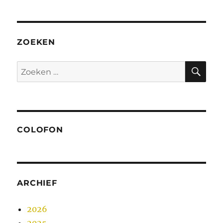
ZOEKEN
ZO
Zoeken
naar:
COLOFON
ARCHIEF
2026