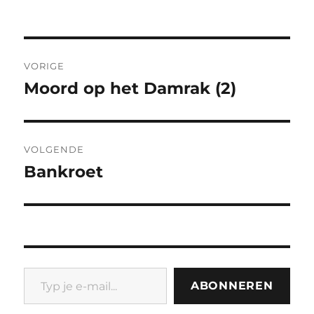
op
Bericht
VORIGE
navigatie
Moord op het Damrak (2)
Vorig
bericht:
VOLGENDE
Bankroet
Volgend
bericht:
Typ je e-mail...
ABONNEREN