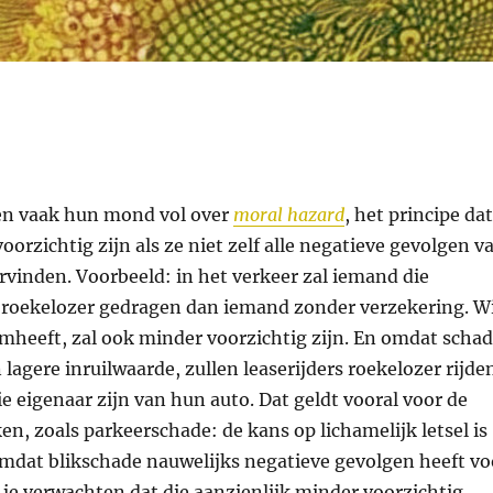
n vaak hun mond vol over
moral hazard
, het principe dat
rzichtig zijn als ze niet zelf alle negatieve gevolgen v
vinden. Voorbeeld: in het verkeer zal iemand die
h roekelozer gedragen dan iemand zonder verzekering. W
mheeft, zal ook minder voorzichtig zijn. En omdat scha
n lagere inruilwaarde, zullen leaserijders roekelozer rijde
e eigenaar zijn van hun auto. Dat geldt vooral voor de
n, zoals parkeerschade: de kans op lichamelijk letsel is
 omdat blikschade nauwelijks negatieve gevolgen heeft vo
 je verwachten dat die aanzienlijk minder voorzichtig