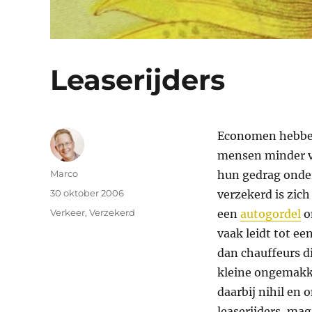
Leaserijders
Economen hebbe
mensen minder voo
Auteur
Marco
hun gedrag onder
Geplaatst
30 oktober 2006
verzekerd is zic
op
Categorieën
Verkeer
,
Verzekerd
een
autogordel
o
vaak leidt tot ee
dan chauffeurs di
kleine ongemakke
daarbij nihil en
leaserijders, mag