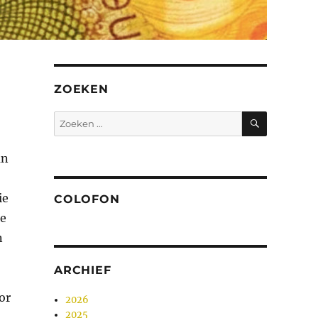
ZOEKEN
ZOEKEN
Zoeken
naar:
an
ie
COLOFON
de
n
ARCHIEF
or
2026
2025