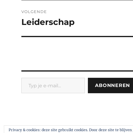
VOLGENDE
Leiderschap
Volgend
bericht:
Typ je e-mail...
ABONNEREN
eco.nomie.nl
Ondersteund door WordPress
Privacy & cookies: deze site gebruikt cookies. Door deze site te blijve