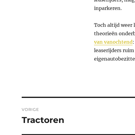
inparkeren.
Toch altijd weer
theorieën onder
van vanochtend
leaserijders rui
eigenautobezitter
Bericht
VORIGE
navigatie
Tractoren
Vorig
bericht: