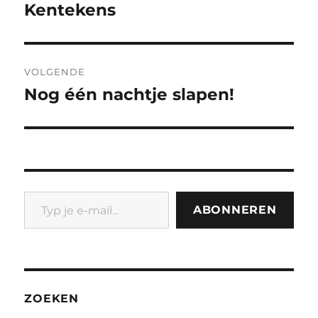
navigatie
Kentekens
Vorig
bericht:
VOLGENDE
Nog één nachtje slapen!
Volgend
bericht:
Typ je e-mail...
ABONNEREN
ZOEKEN