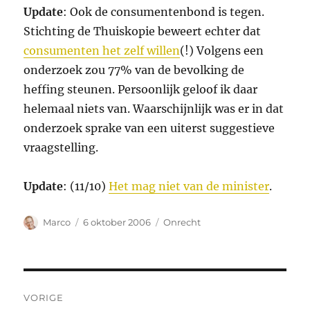
Update
: Ook de consumentenbond is tegen.
Stichting de Thuiskopie beweert echter dat
consumenten het zelf willen
(!) Volgens een
onderzoek zou 77% van de bevolking de
heffing steunen. Persoonlijk geloof ik daar
helemaal niets van. Waarschijnlijk was er in dat
onderzoek sprake van een uiterst suggestieve
vraagstelling.
Update
: (11/10)
Het mag niet van de minister
.
Auteur
Geplaatst
Categorieën
Marco
6 oktober 2006
Onrecht
op
Bericht
VORIGE