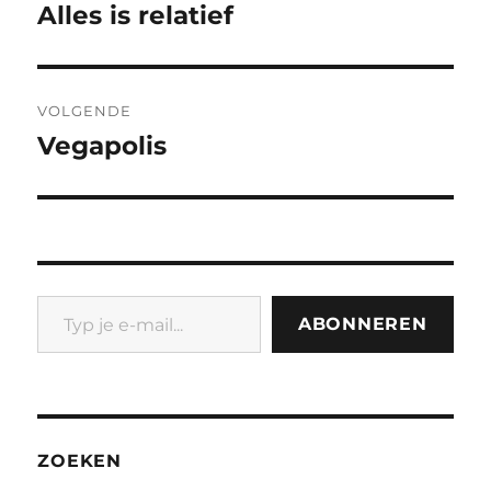
navigatie
Alles is relatief
Vorig
bericht:
VOLGENDE
Vegapolis
Volgend
bericht:
Typ je e-mail...
ABONNEREN
ZOEKEN