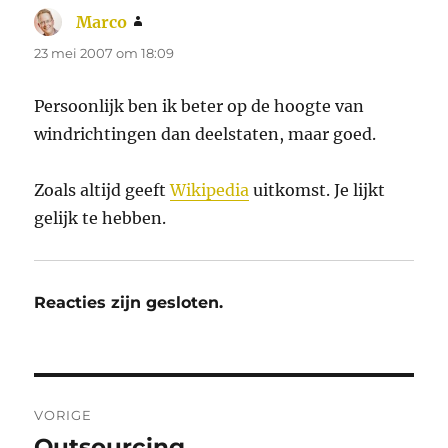
Marco
schreef:
23 mei 2007 om 18:09
Persoonlijk ben ik beter op de hoogte van
windrichtingen dan deelstaten, maar goed.
Zoals altijd geeft
Wikipedia
uitkomst. Je lijkt
gelijk te hebben.
Reacties zijn gesloten.
Bericht
VORIGE
navigatie
Outsourcing
Vorig