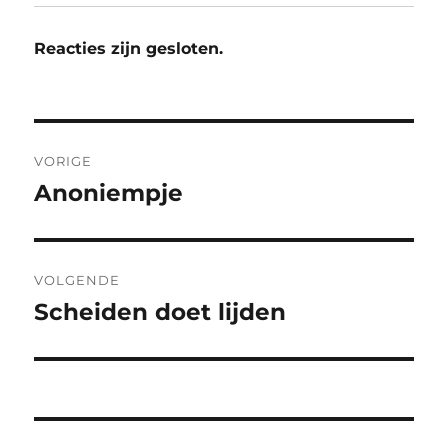
Reacties zijn gesloten.
Bericht
VORIGE
navigatie
Anoniempje
Vorig
bericht:
VOLGENDE
Scheiden doet lijden
Volgend
bericht: