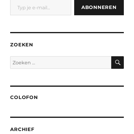
ABONNEREN
ZOEKEN
ZO
Zoeken
naar:
COLOFON
ARCHIEF