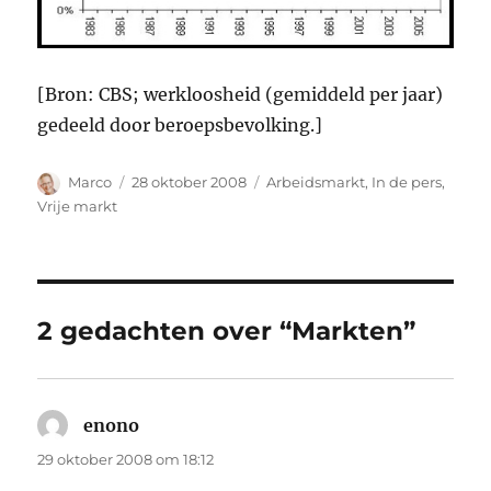
[Bron: CBS; werkloosheid (gemiddeld per jaar)
gedeeld door beroepsbevolking.]
Auteur
Geplaatst
Categorieën
Marco
28 oktober 2008
Arbeidsmarkt
,
In de pers
,
op
Vrije markt
2 gedachten over “Markten”
enono
schreef:
29 oktober 2008 om 18:12