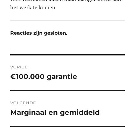
het werk te komen.
Reacties zijn gesloten.
Bericht
VORIGE
navigatie
€100.000 garantie
Vorig
bericht:
VOLGENDE
Marginaal en gemiddeld
Volgend
bericht: