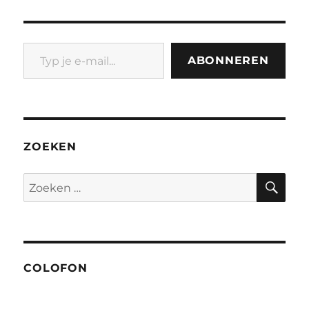
Typ je e-mail...
ABONNEREN
ZOEKEN
ZO
Zoeken
naar:
COLOFON