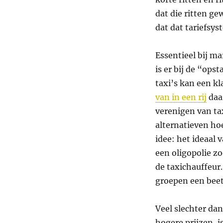
dat die ritten g
dat dat tariefsy
Essentieel bij m
is er bij de “ops
taxi’s kan een kl
van in een rij
daar
verenigen van ta
alternatieven ho
idee: het ideaal
een oligopolie zo
de taxichauffeur
groepen een beet
Veel slechter dan
hogere prijzen, i