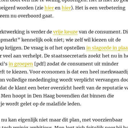
eweigerd worden (zie
hier
en
hier
). Het is een verbetering
steem nu overboord gaat.
arktwerking is verder de
vrije keuze
van de consument. Di
tapmarkt” kennelijk ook niet; wie zelf wil kiezen uit de
ap krijgen. De vraag is of het opstellen
in slagorde in plaa
 veel aan verhelpt. De staatssecretaris zoekt het nu in h
xi’s
in groepen
[pdf] zodat de consument uit minder
eft te kiezen. Voor economen is dat een heel merkwaardi
 van volledige mededinging wordt verplicht vervangen do
dat de klant een beter overzicht heeft van de reputatie 
. Men hoopt in Den Haag bovendien dat binnen die
je wordt gelet op de malafide leden.
 nu kan eigenlijk niet maar dit plan, met voorzienbaar
s toch weinig ambitieus. Men legt zich feitelijk neer bij h