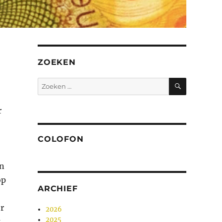
ZOEKEN
ZOEKEN
Zoeken
naar:
r
COLOFON
an
op
ARCHIEF
r
2026
2025
k