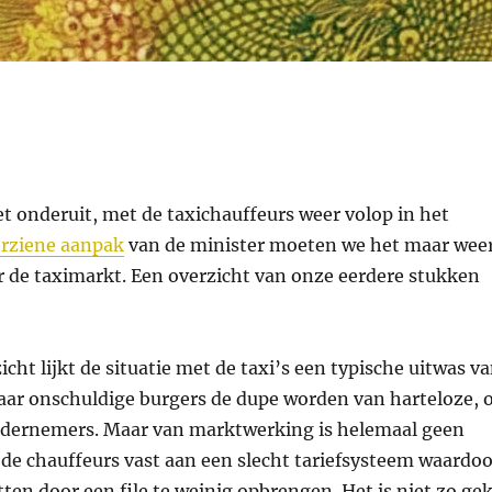
t onderuit, met de taxichauffeurs weer volop in het
rziene aanpak
van de minister moeten we het maar wee
 de taximarkt. Een overzicht van onze eerdere stukken
icht lijkt de situatie met de taxi’s een typische uitwas v
waar onschuldige burgers de dupe worden van harteloze, 
ndernemers. Maar van marktwerking is helemaal geen
 de chauffeurs vast aan een slecht tariefsysteem waardoo
itten door een file te weinig opbrengen. Het is niet zo ge