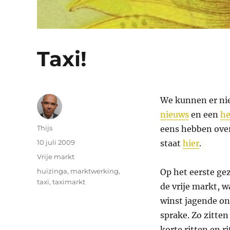
Taxi!
We kunnen er nie
nieuws
en een
he
Auteur
Thijs
eens hebben over
Geplaatst
10 juli 2009
staat
hier
.
op
Categorieën
Vrije markt
Tags
huizinga
,
marktwerking
,
Op het eerste gez
taxi
,
taximarkt
de vrije markt, 
winst jagende o
sprake. Zo zitten
korte ritten en r