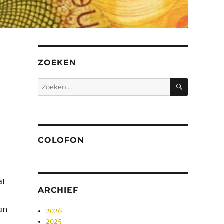
ZOEKEN
ZOEKEN
Zoeken
naar:
e
n
COLOFON
at
ARCHIEF
un
2026
2025