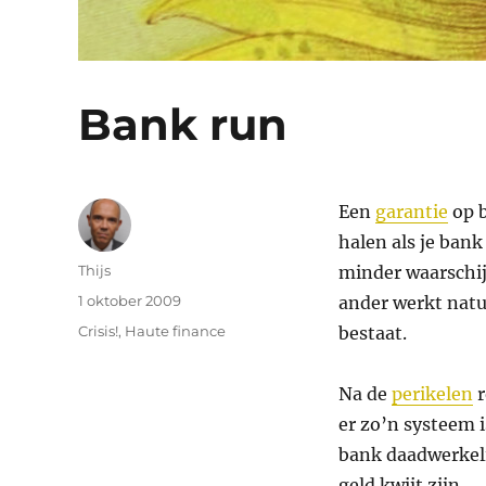
Bank run
Een
garantie
op b
halen als je bank
Auteur
Thijs
minder waarschij
Geplaatst
1 oktober 2009
ander werkt natu
op
Categorieën
Crisis!
,
Haute finance
bestaat.
Na de
perikelen
r
er zo’n systeem i
bank daadwerkeli
geld kwijt zijn.