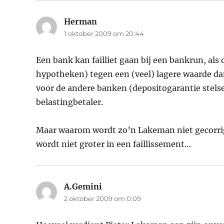
Herman
schreef:
1 oktober 2009 om 20:44
Een bank kan failliet gaan bij een bankrun, al
hypotheken) tegen een (veel) lagere waarde dan
voor de andere banken (depositogarantie stelsel
belastingbetaler.
Maar waarom wordt zo’n Lakeman niet gecorrige
wordt niet groter in een faillissement…
A.Gemini
schreef:
2 oktober 2009 om 0:09