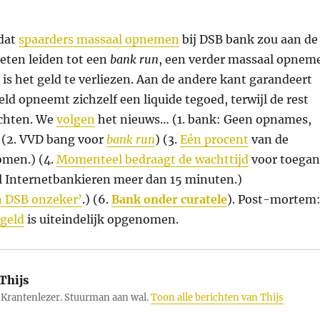
 dat
spaarders massaal opnemen
bij DSB bank zou aan de
eten leiden tot een
bank run
, een verder massaal opnem
s het geld te verliezen. Aan de andere kant garandeert
eld opneemt zichzelf een liquide tegoed, terwijl de rest
chten. We
volgen
het nieuws… (1. bank: Geen opnames,
 (2. VVD bang voor
bank run
) (3.
Eén procent
van de
men.) (4.
Momenteel bedraagt de wachttijd
voor toega
l Internetbankieren meer dan 15 minuten.)
n DSB onzeker’
.) (6.
Bank onder curatele
). Post-mortem
rgeld
is uiteindelijk opgenomen.
Thijs
Krantenlezer. Stuurman aan wal.
Toon alle berichten van Thijs