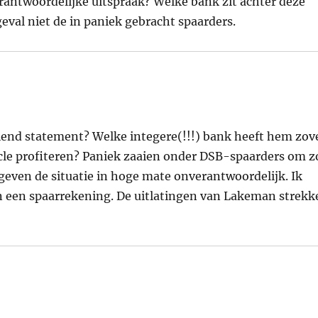
rantwoordelijke uitspraak? Welke bank zit achter deze
eval niet de in paniek gebracht spaarders.
iend statement? Welke integere(!!!) bank heeft hem zov
cle profiteren? Paniek zaaien onder DSB-spaarders om z
gegeven de situatie in hoge mate onverantwoordelijk. Ik
an een spaarrekening. De uitlatingen van Lakeman strekk