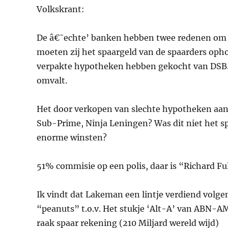
Volkskrant:
De â€˜echte’ banken hebben twee redenen om he
moeten zij het spaargeld van de spaarders opho
verpakte hypotheken hebben gekocht van DSB. 
omvalt.
Het door verkopen van slechte hypotheken aa
Sub-Prime, Ninja Leningen? Was dit niet het s
enorme winsten?
51% commisie op een polis, daar is “Richard Ful
Ik vindt dat Lakeman een lintje verdiend volgen
“peanuts” t.o.v. Het stukje ‘Alt-A’ van ABN-AM
raak spaar rekening (210 Miljard wereld wijd)