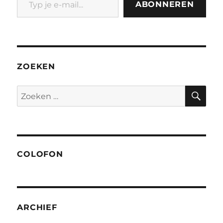
ABONNEREN
ZOEKEN
ZO
Zoeken
naar:
COLOFON
ARCHIEF