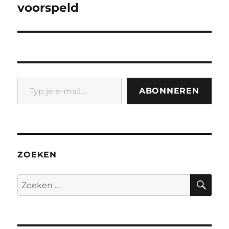
bericht:
voorspeld
Typ je e-mail...
ABONNEREN
ZOEKEN
ZO
Zoeken
naar: