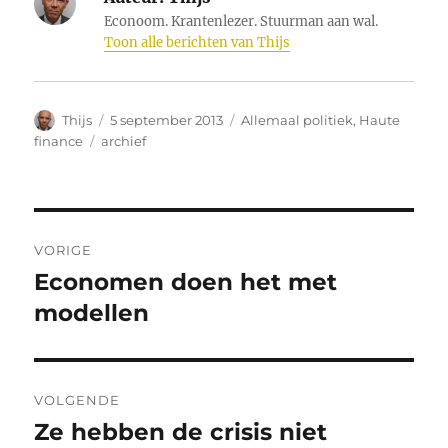
Econoom. Krantenlezer. Stuurman aan wal.
Toon alle berichten van Thijs
Auteur
Geplaatst
Categorieën
Thijs
5 september 2013
Allemaal politiek
,
Haute
op
Tags
finance
archief
Bericht
VORIGE
navigatie
Economen doen het met
Vorig
bericht:
modellen
VOLGENDE
Ze hebben de crisis niet
Volgend