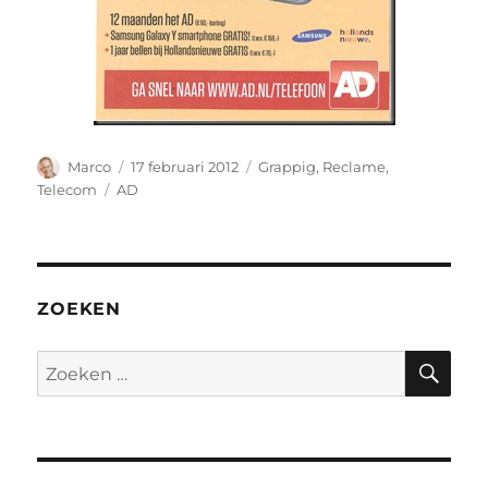
Auteur
Geplaatst
Categorieën
Marco
17 februari 2012
Grappig
,
Reclame
,
op
Tags
Telecom
AD
ZOEKEN
ZO
Zoeken
naar: