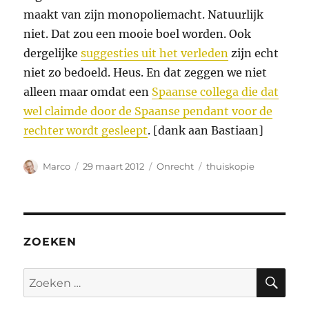
maakt van zijn monopoliemacht. Natuurlijk
niet. Dat zou een mooie boel worden. Ook
dergelijke
suggesties uit het verleden
zijn echt
niet zo bedoeld. Heus. En dat zeggen we niet
alleen maar omdat een
Spaanse collega die dat
wel claimde door de Spaanse pendant voor de
rechter wordt gesleept
. [dank aan Bastiaan]
Auteur
Geplaatst
Categorieën
Tags
Marco
29 maart 2012
Onrecht
thuiskopie
op
ZOEKEN
ZO
Zoeken
naar: