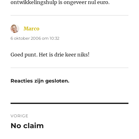
ontwikkelingshulp is ongeveer nul euro.
Marco
schreef:
6 oktober 2006 om 10:32
Goed punt. Het is drie keer niks!
Reacties zijn gesloten.
Bericht
VORIGE
navigatie
No claim
Vorig
bericht: