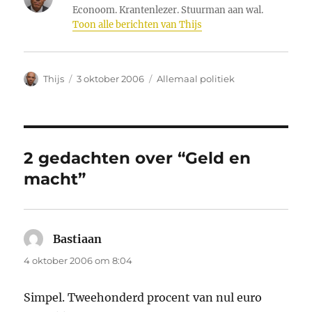
Econoom. Krantenlezer. Stuurman aan wal.
Toon alle berichten van Thijs
Auteur
Geplaatst
Categorieën
Thijs
3 oktober 2006
Allemaal politiek
op
2 gedachten over “Geld en
macht”
Bastiaan
schreef:
4 oktober 2006 om 8:04
Simpel. Tweehonderd procent van nul euro