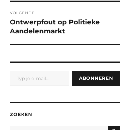
VOLGENDE
Ontwerpfout op Politieke
Volgend
bericht:
Aandelenmarkt
Typ je e-mail...
ABONNEREN
ZOEKEN
ZO
Zoeken