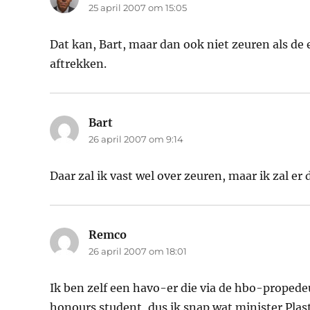
25 april 2007 om 15:05
Dat kan, Bart, maar dan ook niet zeuren als de
aftrekken.
Bart
schreef:
26 april 2007 om 9:14
Daar zal ik vast wel over zeuren, maar ik zal er
Remco
schreef:
26 april 2007 om 18:01
Ik ben zelf een havo-er die via de hbo-propede
honours student, dus ik snap wat minister Plast