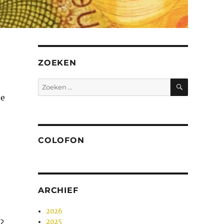
ZOEKEN
ZOEKEN
Zoeken
naar:
de
COLOFON
ARCHIEF
2026
2025
n?