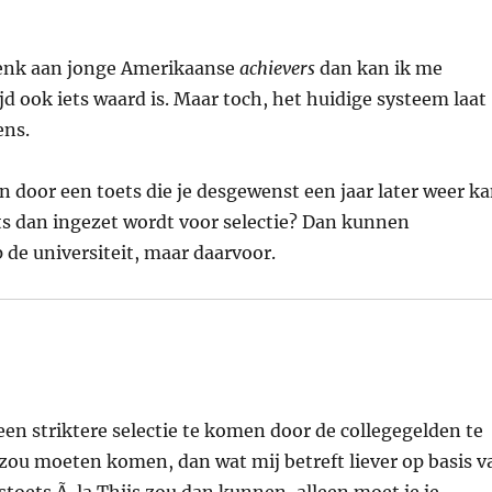
k denk aan jonge Amerikaanse
achievers
dan kan ik me
jd ook iets waard is. Maar toch, het huidige systeem laat
ens.
n door een toets die je desgewenst een jaar later weer k
ets dan ingezet wordt voor selectie? Dan kunnen
p de universiteit, maar daarvoor.
een striktere selectie te komen door de collegegelden te
 zou moeten komen, dan wat mij betreft liever op basis v
toets Ã la Thijs zou dan kunnen, alleen moet je je