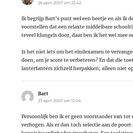
26 april 2007 om 22:42
Ik begrijp Bart’s punt wel een beetje en als i
voorstellen dat een relaxte middelbare schoolti
teveel klungels door, daar ben ik het wel mee e
Is het niet iets om het eindexamen te vervange
doen, om je score te verbeteren? En dat die to
lanterfanters zichzelf herpakken; alleen niet o
Bart
schreef:
27 april 2007 om 12:04
Persoonlijk ben ik er geen voorstander van tot 
verhogen. Als er dan toch selectie aan de poort
kennis/vaardigheden/resultaten. Een toelatings