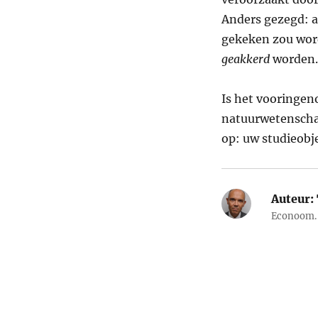
Anders gezegd: al
gekeken zou word
geakkerd
worden.
Is het vooringen
natuurwetenscha
op: uw studieobj
Auteur:
Econoom. 