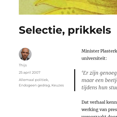
Selectie, prikkels
Minister Plaster
universiteit:
Auteur
Thijs
‘Er zijn genoeg
Geplaatst
25 april 2007
op
maar een beetj
Categorieën
Allemaal politiek
,
Endogeen gedrag
,
Keuzes
tijdens hun stu
Dat verhaal kenn
werking van prest
veroorzaakt doord