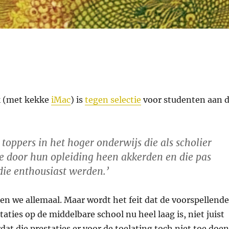
k (met kekke
iMac
) is
tegen selectie
voor studenten aan 
 toppers in het hoger onderwijs die als scholier
e door hun opleiding heen akkerden en die pas
die enthousiast werden.’
en we allemaal. Maar wordt het feit dat de voorspellende
aties op de middelbare school nu heel laag is, niet juist
at die prestaties er voor de toelating toch niet toe doe