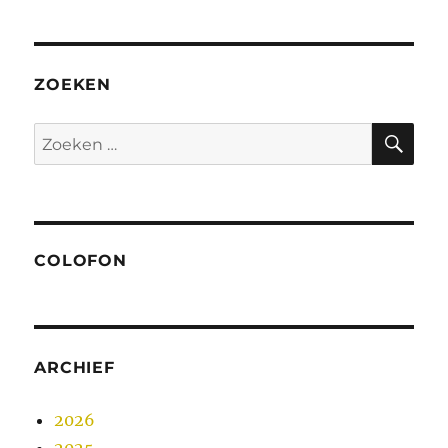
ZOEKEN
ZO
Zoeken
naar:
COLOFON
ARCHIEF
2026