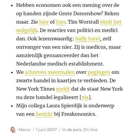
Hebben economen ook een mening over de
op handen zijnde Grote Donorshow? Reken
maar. Zie
hier
of
hier
. Tim Worstall
vindt het
walgelijk
. De reacties van politici en medici
dan. Ook lezenswaardig:
Sally Satel
, zelf
ontvanger van een nier. Zij is medicus, maar
aanzienlijk genuanceerder dan het
Nederlandse medisch establishment.
We
schreven
meermalen
over
pogingen
om
zwarte handel in kaartjes te verbieden. De
New York Times
meldt
dat de staat New York
nu deze handel legaliseert [
via
].
Mijn collega Laura Spierdijk is onderwerp
van een
bericht
bij Freakonomics.
Auteur
Geplaatst
Categorieën
Marco
1 juni 2007
In de pers
,
On line