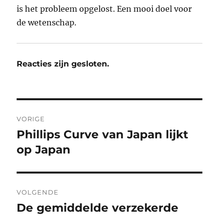
is het probleem opgelost. Een mooi doel voor
de wetenschap.
Reacties zijn gesloten.
Bericht
VORIGE
navigatie
Phillips Curve van Japan lijkt
Vorig
bericht:
op Japan
VOLGENDE
De gemiddelde verzekerde
Volgend