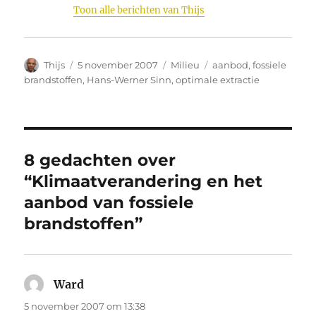
Toon alle berichten van Thijs
Auteur
Geplaatst
Categorieën
Tags
Thijs
5 november 2007
Milieu
aanbod
,
fossiele
op
brandstoffen
,
Hans-Werner Sinn
,
optimale extractie
8 gedachten over
“Klimaatverandering en het
aanbod van fossiele
brandstoffen”
Ward
schreef:
5 november 2007 om 13:38