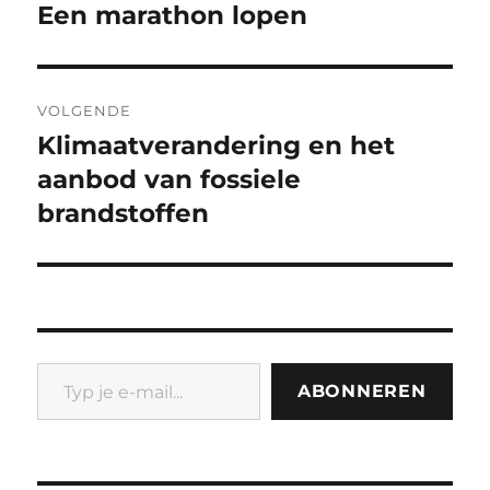
navigatie
Een marathon lopen
Vorig
bericht:
VOLGENDE
Klimaatverandering en het
Volgend
bericht:
aanbod van fossiele
brandstoffen
Typ je e-mail...
ABONNEREN