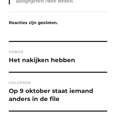
aangegeven twee weken.
Reacties zijn gesloten.
Bericht
VORIGE
navigatie
Het nakijken hebben
Vorig
bericht:
VOLGENDE
Op 9 oktober staat iemand
Volgend
bericht:
anders in de file