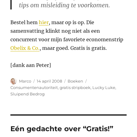
tips om misleiding te voorkomen.
Bestel hem
hier
, maar op is op. Die
samenvatting klinkt nog niet als een
concurrent voor mijn favoriete economenstrip
Obelix & Co.
, maar goed. Gratis is gratis.
[dank aan Peter]
Auteur
Geplaatst
Categorieën
Tags
Marco
14 april 2008
Boeken
op
Consumentenautoriteit
,
gratis stripboek
,
Lucky Luke
,
Sluipend Bedrog
Eén gedachte over “Gratis!”