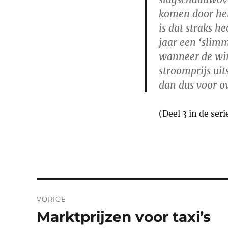
komen door hen
is dat straks 
jaar een ‘slimm
wanneer de win
stroomprijs ui
dan dus voor ov
(Deel 3 in de seri
Bericht
VORIGE
navigatie
Marktprijzen voor taxi’s
Vorig