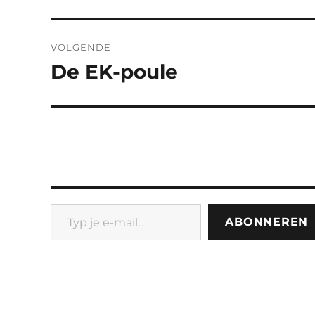
bericht:
VOLGENDE
De EK-poule
Volgend
bericht:
Typ je e-mail...
ABONNEREN