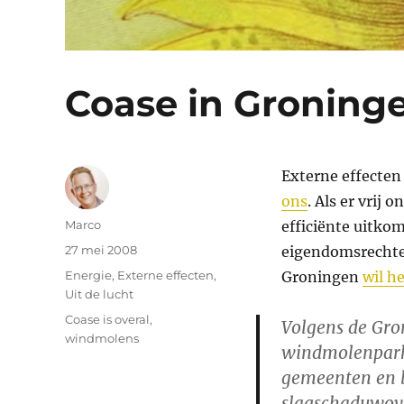
Coase in Groning
Externe effecten
ons
. Als er vrij
Auteur
Marco
efficiënte uitko
Geplaatst
27 mei 2008
eigendomsrechten
op
Categorieën
Energie
,
Externe effecten
,
Groningen
wil h
Uit de lucht
Tags
Coase is overal
,
Volgens de Gro
windmolens
windmolenparke
gemeenten en b
slagschaduwove