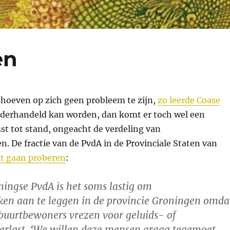
en
 hoeven op zich geen probleem te zijn,
zo leerde Coase
 onderhandeld kan worden, dan komt er toch wel een
mst tot stand, ongeacht de verdeling van
. De fractie van de PvdA in de Provinciale Staten van
et gaan proberen
:
ningse PvdA is het soms lastig om
n aan te leggen in de provincie Groningen omda
uurtbewoners vrezen voor geluids- of
rlast. ‘We willen deze mensen graag tegemoet