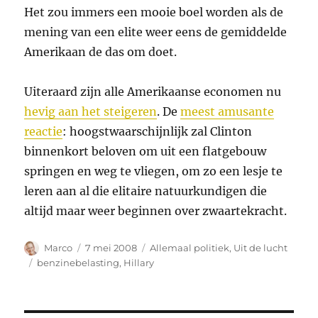
Het zou immers een mooie boel worden als de
mening van een elite weer eens de gemiddelde
Amerikaan de das om doet.
Uiteraard zijn alle Amerikaanse economen nu
hevig aan het steigeren
. De
meest amusante
reactie
: hoogstwaarschijnlijk zal Clinton
binnenkort beloven om uit een flatgebouw
springen en weg te vliegen, om zo een lesje te
leren aan al die elitaire natuurkundigen die
altijd maar weer beginnen over zwaartekracht.
Auteur
Geplaatst
Categorieën
Marco
7 mei 2008
Allemaal politiek
,
Uit de lucht
op
Tags
benzinebelasting
,
Hillary