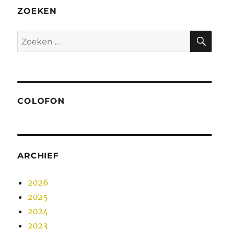
ZOEKEN
ZO
Zoeken
naar:
COLOFON
ARCHIEF
2026
2025
2024
2023