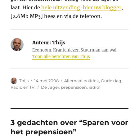
laat. Hier de
hele uitzending
,
hier uw blogger
,
[2.6Mb MP3] hees en via de telefoon.
Auteur:
Thijs
Econoom. Krantenlezer. Stuurman aan wal.
Toon alle berichten van Thijs
Auteur
Geplaatst
Categorieën
Thijs
14 mei 2008
Allemaal politiek
,
Oude dag
,
op
Tags
Radio en TV!
De Jager
,
prepensioen
,
radio1
3 gedachten over “Sparen voor
het prepensioen”