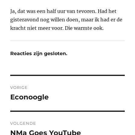
Ja, dat was een half uur van tevoren. Had het
gisteravond nog willen doen, maar ik had er de
kracht niet meer voor. Die warmte ook.
Reacties zijn gesloten.
Bericht
VORIGE
navigatie
Econoogle
Vorig
bericht:
VOLGENDE
NMa Goes YouTube
Volgend