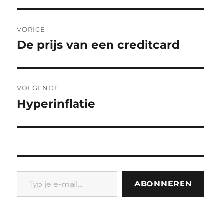
Bericht
VORIGE
navigatie
De prijs van een creditcard
Vorig
bericht:
VOLGENDE
Hyperinflatie
Volgend
bericht:
Typ je e-mail...
ABONNEREN