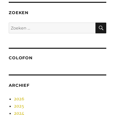
ZOEKEN
ZO
Zoeken
naar:
COLOFON
ARCHIEF
2026
2025
2024