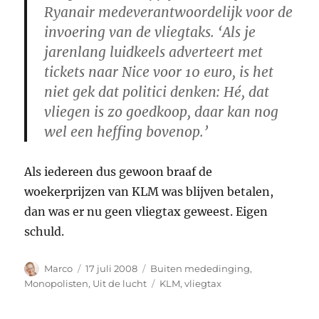
Ryanair medeverantwoordelijk voor de
invoering van de vliegtaks. ‘Als je
jarenlang luidkeels adverteert met
tickets naar Nice voor 10 euro, is het
niet gek dat politici denken: Hé, dat
vliegen is zo goedkoop, daar kan nog
wel een heffing bovenop.’
Als iedereen dus gewoon braaf de
woekerprijzen van KLM was blijven betalen,
dan was er nu geen vliegtax geweest. Eigen
schuld.
Auteur
Geplaatst
Categorieën
Marco
17 juli 2008
Buiten mededinging
,
op
Tags
Monopolisten
,
Uit de lucht
KLM
,
vliegtax