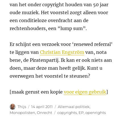
van het onder copyright houden van 50 jaar
oude muziek. Het voorstel zorgt alleen voor
een conditieloze overdracht aan de
rechtenhouders, een “lump sum”.
Er schijnt een verzoek voor ‘renewed referral’
te liggen van
Christian Engström
van, nota
bene, de Piratenpartij. Ik kan er ook niets aan
doen, maar deze man heeft gelijk. Kunt u
overwegen het voorstel te steunen?
[maak gerust een kopie
voor eigen gebruik
]
Auteur
Geplaatst
Categorieën
Thijs
14 april 2011
Allemaal politiek
,
op
Tags
Monopolisten
,
Onrecht
copyrights
,
EP
,
openrights