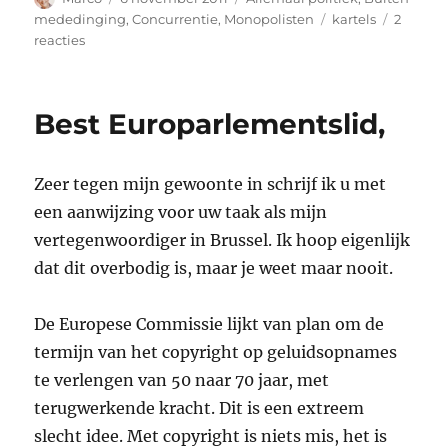
op
Tags
mededinging
,
Concurrentie
,
Monopolisten
kartels
2
op
reacties
U
mag
weer
Best Europarlementslid,
prijsafspraken
maken
Zeer tegen mijn gewoonte in schrijf ik u met
een aanwijzing voor uw taak als mijn
vertegenwoordiger in Brussel. Ik hoop eigenlijk
dat dit overbodig is, maar je weet maar nooit.
De Europese Commissie lijkt van plan om de
termijn van het copyright op geluidsopnames
te verlengen van 50 naar 70 jaar, met
terugwerkende kracht. Dit is een extreem
slecht idee. Met copyright is niets mis, het is