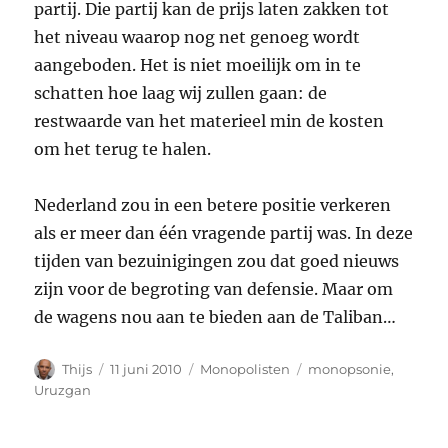
partij. Die partij kan de prijs laten zakken tot
het niveau waarop nog net genoeg wordt
aangeboden. Het is niet moeilijk om in te
schatten hoe laag wij zullen gaan: de
restwaarde van het materieel min de kosten
om het terug te halen.
Nederland zou in een betere positie verkeren
als er meer dan één vragende partij was. In deze
tijden van bezuinigingen zou dat goed nieuws
zijn voor de begroting van defensie. Maar om
de wagens nou aan te bieden aan de Taliban…
Auteur
Geplaatst
Categorieën
Tags
Thijs
11 juni 2010
Monopolisten
monopsonie
,
op
Uruzgan