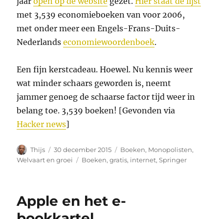
jaar
open op de website
gezet.
Hier staat de lijst
met 3,539 economieboeken van voor 2006,
met onder meer een Engels-Frans-Duits-
Nederlands
economiewoordenboek
.
Een fijn kerstcadeau. Hoewel. Nu kennis weer
wat minder schaars geworden is, neemt
jammer genoeg de schaarse factor tijd weer in
belang toe. 3,539 boeken! [Gevonden via
Hacker news
]
Auteur
Geplaatst
Categorieën
Thijs
30 december 2015
Boeken
,
Monopolisten
,
op
Tags
Welvaart en groei
Boeken
,
gratis
,
internet
,
Springer
Apple en het e-
bookkartel