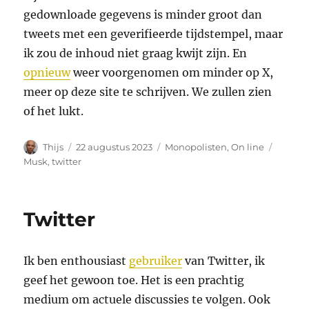
gedownloade gegevens is minder groot dan
tweets met een geverifieerde tijdstempel, maar
ik zou de inhoud niet graag kwijt zijn. En
opnieuw
weer voorgenomen om minder op X,
meer op deze site te schrijven. We zullen zien
of het lukt.
Auteur
Geplaatst
Categorieën
Tags
Thijs
22 augustus 2023
Monopolisten
,
On line
op
Musk
,
twitter
Twitter
Ik ben enthousiast
gebruiker
van Twitter, ik
geef het gewoon toe. Het is een prachtig
medium om actuele discussies te volgen. Ook