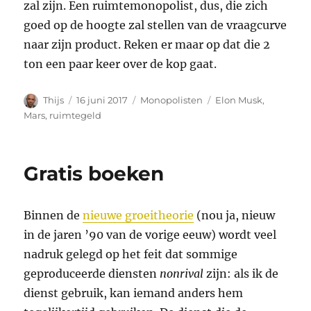
zal zijn. Een ruimtemonopolist, dus, die zich
goed op de hoogte zal stellen van de vraagcurve
naar zijn product. Reken er maar op dat die 2
ton een paar keer over de kop gaat.
Auteur
Geplaatst
Categorieën
Tags
Thijs
16 juni 2017
Monopolisten
Elon Musk
,
op
Mars
,
ruimtegeld
Gratis boeken
Binnen de
nieuwe groeitheorie
(nou ja, nieuw
in de jaren ’90 van de vorige eeuw) wordt veel
nadruk gelegd op het feit dat sommige
geproduceerde diensten
nonrival
zijn: als ik de
dienst gebruik, kan iemand anders hem