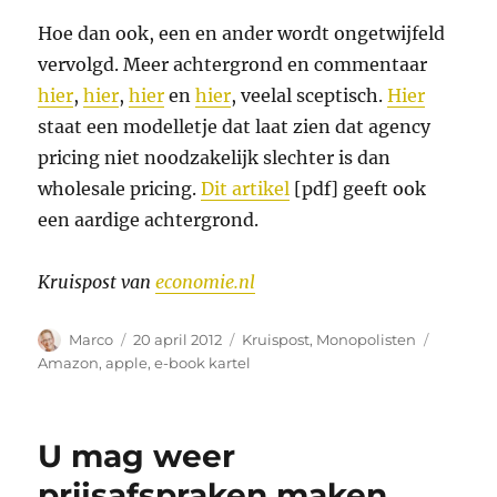
Hoe dan ook, een en ander wordt ongetwijfeld
vervolgd. Meer achtergrond en commentaar
hier
,
hier
,
hier
en
hier
, veelal sceptisch.
Hier
staat een modelletje dat laat zien dat agency
pricing niet noodzakelijk slechter is dan
wholesale pricing.
Dit artikel
[pdf] geeft ook
een aardige achtergrond.
Kruispost van
economie.nl
Auteur
Geplaatst
Categorieën
Tags
Marco
20 april 2012
Kruispost
,
Monopolisten
op
Amazon
,
apple
,
e-book kartel
U mag weer
prijsafspraken maken