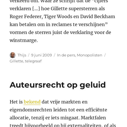
verkeerd om. Waar ze schrijft dat de “cijfers
verklaren […] hoe Gillette supersterren als
Roger Federer, Tiger Woods en David Beckham
kan betalen om in reclames te verschijnen”
vormen de sterren juist de verklaring voor de
winstmarge.
Auteur
Geplaatst
Categorieën
Tags
Thijs
9 juni 2009
In de pers
,
Monopolisten
op
Gillette
,
telegraaf
Auteursrecht op geluid
Het is
bekend
dat vrije markten en
eigendomsrechten leiden tot een efficiënte
allocatie, tenzij er iets misgaat. Marktfalen
treedt bijvoorbeeld op bij externaliteiten, of als