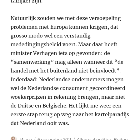
talrijker zijn.
Natuurlijk zouden we met deze versoepeling
problemen met Europa kunnen krijgen, dat
grosso modo wel een verstandig
mededingingsbeleid voert. Maar daar heeft
minister Verhagen iets op gevonden: de
“samenwerking” mag alleen wanneer dit “de
handel met het buitenland niet beinvloedt”.
Inderdaad: Nederlandse ondernemers mogen
wel de Nederlandse consument gecoordineerd
woekerprijzen in rekening brengen, maar niet
de Duitse en Belgische. Het lijkt me weer een
eerste stap terug op weg naar het kartelparadijs
dat Nederland ooit was.
Auteur
Geplaatst
Categorieën
Marco
6 november 2011
Allemaal politiek
,
Buiten