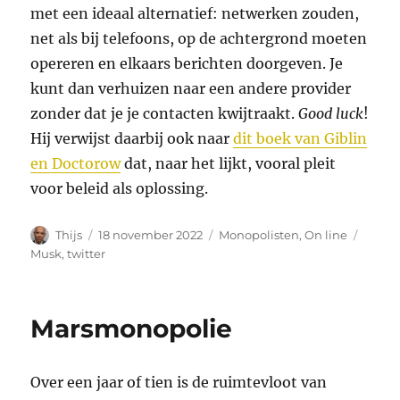
met een ideaal alternatief: netwerken zouden,
net als bij telefoons, op de achtergrond moeten
opereren en elkaars berichten doorgeven. Je
kunt dan verhuizen naar een andere provider
zonder dat je je contacten kwijtraakt.
Good luck
!
Hij verwijst daarbij ook naar
dit boek van Giblin
en Doctorow
dat, naar het lijkt, vooral pleit
voor beleid als oplossing.
Auteur
Geplaatst
Categorieën
Tags
Thijs
18 november 2022
Monopolisten
,
On line
op
Musk
,
twitter
Marsmonopolie
Over een jaar of tien is de ruimtevloot van