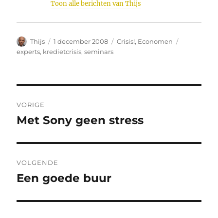
Toon alle berichten van Thijs
Auteur
Geplaatst
Categorieën
Tags
Thijs
1 december 2008
Crisis!
,
Economen
op
experts
,
kredietcrisis
,
seminars
Bericht
VORIGE
navigatie
Met Sony geen stress
Vorig
bericht:
VOLGENDE
Een goede buur
Volgend
bericht: