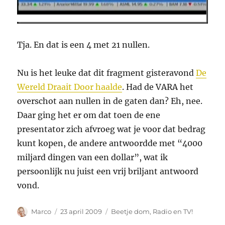
Tja. En dat is een 4 met 21 nullen.
Nu is het leuke dat dit fragment gisteravond
De
Wereld Draait Door haalde
. Had de VARA het
overschot aan nullen in de gaten dan? Eh, nee.
Daar ging het er om dat toen de ene
presentator zich afvroeg wat je voor dat bedrag
kunt kopen, de andere antwoordde met “4000
miljard dingen van een dollar”, wat ik
persoonlijk nu juist een vrij briljant antwoord
vond.
Auteur
Geplaatst
Categorieën
Marco
23 april 2009
Beetje dom
,
Radio en TV!
op