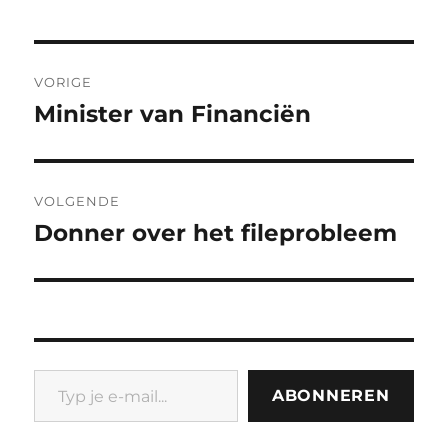
Bericht
VORIGE
navigatie
Minister van Financiën
Vorig
bericht:
VOLGENDE
Donner over het fileprobleem
Volgend
bericht:
Typ je e-mail...
ABONNEREN