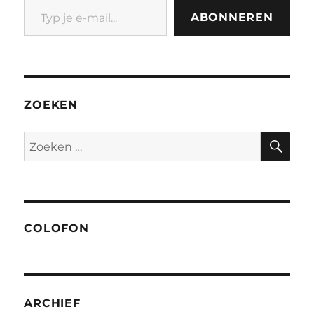
ABONNEREN
ZOEKEN
ZO
Zoeken
naar:
COLOFON
ARCHIEF