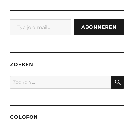
Typ je e-mail...
ABONNEREN
ZOEKEN
ZO
Zoeken
naar:
COLOFON