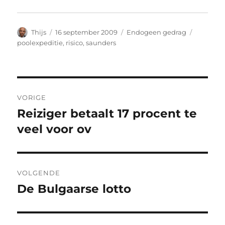
Auteur
Geplaatst
Categorieën
Tags
Thijs
16 september 2009
Endogeen gedrag
op
poolexpeditie
,
risico
,
saunders
Bericht
VORIGE
navigatie
Reiziger betaalt 17 procent te
Vorig
bericht:
veel voor ov
VOLGENDE
De Bulgaarse lotto
Volgend
bericht: