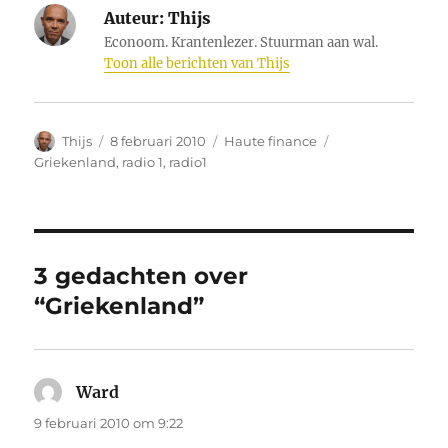
Auteur:
Thijs
Econoom. Krantenlezer. Stuurman aan wal.
Toon alle berichten van Thijs
Auteur
Geplaatst
Categorieën
Tags
Thijs
8 februari 2010
Haute finance
op
Griekenland
,
radio 1
,
radio1
3 gedachten over
“Griekenland”
Ward
schreef:
9 februari 2010 om 9:22