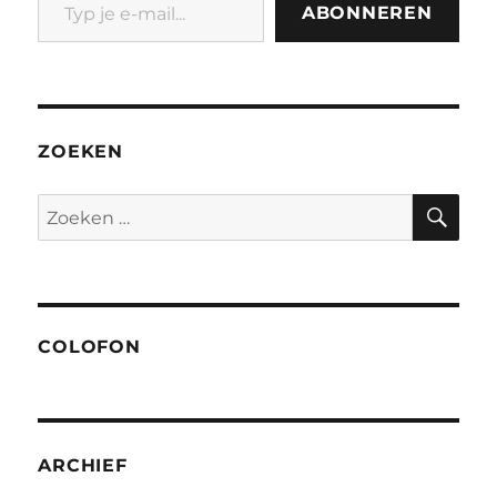
ABONNEREN
ZOEKEN
ZO
Zoeken
naar:
COLOFON
ARCHIEF