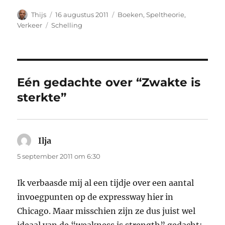
Auteur
Geplaatst
Categorieën
Thijs
16 augustus 2011
Boeken
,
Speltheorie
,
op
Tags
Verkeer
Schelling
Eén gedachte over “Zwakte is
sterkte”
Ilja
schreef:
5 september 2011 om 6:30
Ik verbaasde mij al een tijdje over een aantal
invoegpunten op de expressway hier in
Chicago. Maar misschien zijn ze dus juist wel