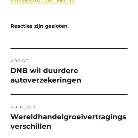
27124&vpsrc=6&t=k&z=19
Reacties zijn gesloten.
Bericht
VORIGE
navigatie
DNB wil duurdere
Vorig
bericht:
autoverzekeringen
VOLGENDE
Wereldhandelgroeivertragings
Volgend
bericht:
verschillen