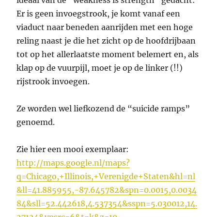
ideaal van de “weakness is strength” gedacht:
Er is geen invoegstrook, je komt vanaf een
viaduct naar beneden aanrijden met een hoge
reling naast je die het zicht op de hoofdrijbaan
tot op het allerlaatste moment belemert en, als
klap op de vuurpijl, moet je op de linker (!!)
rijstrook invoegen.
Ze worden wel liefkozend de “suicide ramps”
genoemd.
Zie hier een mooi exemplaar:
http://maps.google.nl/maps?
q=Chicago,+Illinois,+Verenigde+Staten&hl=nl
&ll=41.885955,-87.645782&spn=0.0015,0.0034
84&sll=52.442618,4.537354&sspn=5.030012,14.