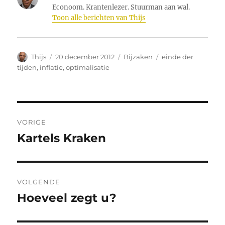
Econoom. Krantenlezer. Stuurman aan wal.
Toon alle berichten van Thijs
Auteur
Geplaatst
Categorieën
Tags
Thijs
20 december 2012
Bijzaken
einde der
op
tijden
,
inflatie
,
optimalisatie
Bericht
VORIGE
navigatie
Kartels Kraken
Vorig
bericht:
VOLGENDE
Hoeveel zegt u?
Volgend
bericht: