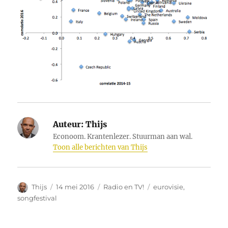
Auteur:
Thijs
Econoom. Krantenlezer. Stuurman aan wal.
Toon alle berichten van Thijs
Auteur
Geplaatst
Categorieën
Tags
Thijs
14 mei 2016
Radio en TV!
eurovisie
,
op
songfestival