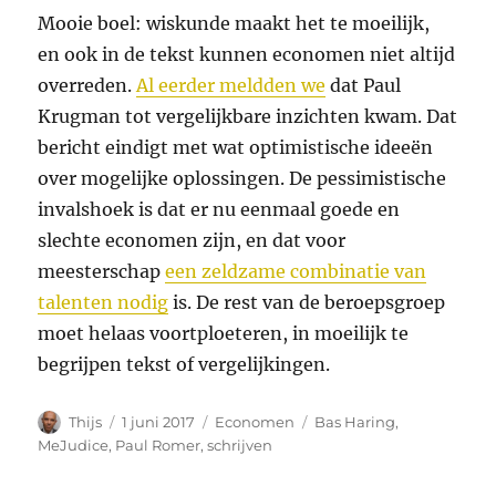
Mooie boel: wiskunde maakt het te moeilijk,
en ook in de tekst kunnen economen niet altijd
overreden.
Al eerder meldden we
dat Paul
Krugman tot vergelijkbare inzichten kwam. Dat
bericht eindigt met wat optimistische ideeën
over mogelijke oplossingen. De pessimistische
invalshoek is dat er nu eenmaal goede en
slechte economen zijn, en dat voor
meesterschap
een zeldzame combinatie van
talenten nodig
is. De rest van de beroepsgroep
moet helaas voortploeteren, in moeilijk te
begrijpen tekst of vergelijkingen.
Auteur
Geplaatst
Categorieën
Tags
Thijs
1 juni 2017
Economen
Bas Haring
,
op
MeJudice
,
Paul Romer
,
schrijven